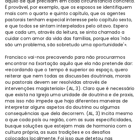
aquilo de que precisam em cada circunstância concreta.
É provável, por exemplo, que os esposos se identifiquem
mais com o quarto e quinto capítulo, que os agentes
pastorais tenham especial interesse pelo capítulo sexto,
e que todos se sintam interpelados pelo oitavo. Espero
que cada um, através da leitura, se sinta chamado a
cuidar com amor da vida das famílias, porque elas 'não
são um problema, são sobretudo uma oportunidade'».
Francisco vai-nos precavendo para não procurarmos
encontrar na Exortação aquilo que ela não pretende dar:
«recordando que o tempo é superior ao espaço, quero
reiterar que nem todas as discussões doutrinais, morais
ou pastorais devem ser resolvidas através de
intervenções magisteriais» (AL, 3). Claro que é necessário
que exista na Igreja uma unidade de doutrina e de praxis,
mas isso não impede que haja diferentes maneiras de
interpretar alguns aspetos da doutrina ou algumas
consequências que dela decorrem. (AL, 3) Incita mesmo
a que cada país ou região, com as suas especificidades,
busque soluções que estejam mais de harmonia com a
cultura própria, as suas tradições e os desafios
colocados localmente. Foi isso que detetou nas