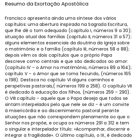
Resumo da Exortação Apostólica
Francisco apresenta ainda uma síntese dos vários
capítulos: uma abertura inspirada na Sagrada Escritura,
que lhe dê o tom adequado (capítulo I, números 9 a 30);
situação atual das famílias (capítulo II, números 31 a 57);
alguns elementos essenciais da doutrina da Igreja sobre
o matrimónio e a família (capítulo III, números 58 a 88);
depois vêm os dois capítulos que o próprio Papa
descreve como centrais e que são dedicados ao amor:
(capítulo IV – o Amor no matrimónio, números 89 a 164);
capítulo V – o Amor que se torna fecundo, (números 165
a 198). Destaca no capítulo VI alguns caminhos e
perspetivas pastorais,( números 199 a 258). O capítulo VII
é dedicado à educação dos filhos, (números 259 – 290).
O VIII capítulo - aquele que o Papa deseja que todos se
sintam interpelados pelo que nele se diz - é um convite
à misericórdia e ao discernimento pastoral perante
situações que não correspondem plenamente ao que o
Senhor nos propõe, e ocupa os números 291 a 312 e tem
o singular e interpelador título: «Acompanhar, discernir e
integrar a fragilidade». O último capítulo, o IX, é dedicado