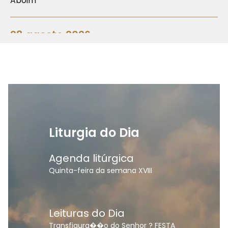
Aboim
28 agosto 2026
Aniversário da Dedicação da Sé Primaz
30 agosto 2026
Simpósio do Clero
Liturgia do Dia
Agenda litúrgica
Quinta-feira da semana XVIII
Leituras do Dia
Transfigura��o do Senhor ? FESTA