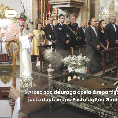
Arcebispo de Braga apela à repartição
justa dos bens na Festa de São Gualter