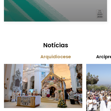
Notícias
Arquidiocese
Arcipr