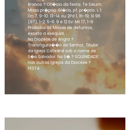
Branco ? Of�cio da festa. Te Deum.
Missa pr�pria, Gl�ria, pf. pr�prio. L 1:
Dn 7, 9-10. 13-14 ou 2Pd 1, 16-19; Sl 96
(97), 1-2. 5-6. 9 e 12 Ev: Mt 17, 1-9
Proibidas as Missas de defuntos,
exceto a exequial.
Na Diocese de Angra ?
Transfigura��o do Senhor, Titular
da Igreja Catedral sob o nome de
S�o Salvador. Na S� ? SOLENIDADE;
nas outras igrejas da Diocese ?
FESTA