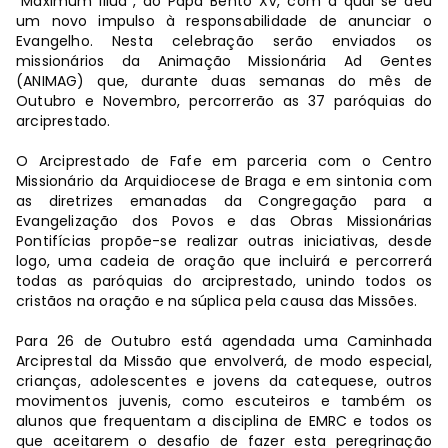
“Maximum Illud”, do Papa Bento XV, com a qual se deu
um novo impulso à responsabilidade de anunciar o
Evangelho. Nesta celebração serão enviados os
missionários da Animação Missionária Ad Gentes
(ANIMAG) que, durante duas semanas do mês de
Outubro e Novembro, percorrerão as 37 paróquias do
arciprestado.
O Arciprestado de Fafe em parceria com o Centro
Missionário da Arquidiocese de Braga e em sintonia com
as diretrizes emanadas da Congregação para a
Evangelização dos Povos e das Obras Missionárias
Pontifícias propõe-se realizar outras iniciativas, desde
logo, uma cadeia de oração que incluirá e percorrerá
todas as paróquias do arciprestado, unindo todos os
cristãos na oração e na súplica pela causa das Missões.
Para 26 de Outubro está agendada uma Caminhada
Arciprestal da Missão que envolverá, de modo especial,
crianças, adolescentes e jovens da catequese, outros
movimentos juvenis, como escuteiros e também os
alunos que frequentam a disciplina de EMRC e todos os
que aceitarem o desafio de fazer esta peregrinação