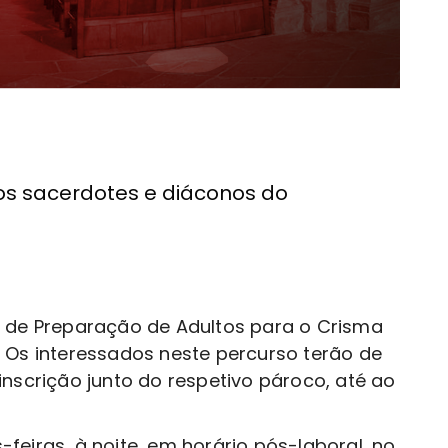
os sacerdotes e diáconos do
o de Preparação de Adultos para o Crisma
 Os interessados neste percurso terão de
inscrição junto do respetivo pároco, até ao
feiras, à noite, em horário pós-laboral, no