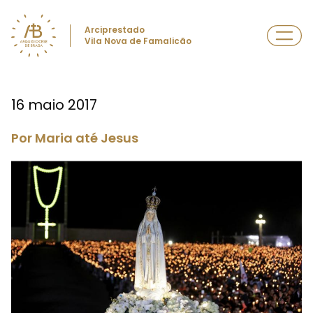
Arciprestado
Vila Nova de Famalicão
16 maio 2017
Por Maria até Jesus