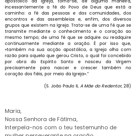
apostólico da Igreja, torna-se, de alguma maneira,
incessantemente a fé do Povo de Deus que está a
caminho: a fé das pessoas e das comunidades, dos
encontros e das assembleias e, enfim, dos diversos
grupos que existem na Igreja. Trata-se de uma fé que se
transmite mediante o conhecimento e o coração ao
mesmo tempo; de uma fé que se adquire ou readquire
continuamente mediante a oração. É por isso que,
«também na sua acção apostólica, a Igreja olha com
razão para aquela que gerou Cristo, o qual foi concebido
por obra do Espírito Santo e nasceu da Virgem
precisamente para nascer e crescer também no
coração dos fiéis, por meio da Igreja».”
(S. João Paulo II,
A Mãe do Redentor
, 28)
Maria,
Nossa Senhora de Fátima,
Interpela-nos com o teu testemunho de
mulher perseverante na oração,