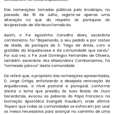
Das nomeações tornadas públicas pelo Arcebispo, no
passado dia 16 de Julho, regista-se apenas uma
alteração no que diz respeito às paróquias do
Arciprestado de Vila Nova Famalicão.
Assim, o P.e Agostinho Carvalho Alves, sacerdote
comboniano, foi “dispensado, a seu pedido e por razões
de idade, da paróquia de S. Tiago de Antas, com a
gratidão da Arquidiocese e da comunidade que serviu”.
Por sua vez, o P.e José Domingos Fernandes de Oliveira,
também sacerdote dos Missionários Comboniamos, foi
“nomeado pároco” desta comunidade.
De referir que, a propósito das nomeações apresentadas,
D. Jorge Ortiga, enfatizando a desejada renovação da
Arquidiocese, a nível pastoral e paroquial, conforme
atesta o lema que presidiu às suas Bodas de Ouro
Sacerdotais, evocou as palavras do Papa Francisco na
Exortação Apostólica Evangelii Gaudium, onde afirma:
“Espero que todas as comunidades se esforcem por usar
os meios necessários para avançar no caminho de uma