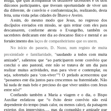
Braga, que quis acompanhar os dezanove sacerdotes e os dois
diáconos participantes, que tiveram oportunidade de viver um
dia diferente, de convívio e confraternização, realizando, desta
feita, uma visita pelas cidades de Ílhavo e Aveiro.
Assim, do mesmo modo que Jesus, no regresso dos
discípulos enviados em missão, se quis retirar com eles para
descansarem, conforme atesta o Evangelho, também os
sacerdotes dedicaram este dia ao descanso físico e mental e ao
fortalecimento dos
laços de companheirismo que os unem.
No início do passeio, D. Nuno, num registo de muita
proximidade e familiaridade, “
saudando a todos com muita
amizade”, salientou que “ao participarem neste convívio que
conclui o ano pastoral, este não se tratava de um dia para
realizar muitas actividades, mas para viver e contemplar, ou
seja, sobretudo para ‘con-viver’”! O prelado acrescentou que
“passamos este dia juntos para crescermos na fraternidade. Não
há nada de mais belo e precioso do que viver unidos com Jesus
entre nós!”
Confiando também a Maria a viagem e o dia, o Bispo
Auxiliar enfatizou que “o êxito deste convívio não está
dependente do tempo (mais calor, ou menos calor), da paisagem
exterior, dos imprevistos…, mas da comunhão e amizade que