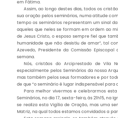
em Fátima.
Assim, ao longo destes dias, todos os cristã
sua oração pelos seminários, numa atitude co
tempo os seminários representam um sinal da
aqueles que neles se formam em ordem
ao
mi
de Jesus Cristo, o
esposo
sempre
fiel
que
tam
humanidade
que
não
desistiu
de
amar
”,
tal co
Azevedo, Presidente da Comissão Episcopal d
semana.
Nós, cristãos do Arciprestado de Vila 
especialmente pelos Seminários da nossa Arquid
mas também pelos seus formadores e por todos
de que “o
seminário
é
lugar
indispensável
para 
Para melhor vivermos e celebrarmos esta 
Seminários, no dia 17, sexta-feira, às 21h15, na
se realiza esta Vigília de Oração, mas uma sem
Matriz, na qual todos estamos convidados a part