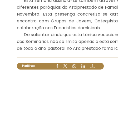
Esta semana assinala-se também através d
diferentes paróquias do Arciprestado de Famalic
Novembro. Esta presença concretiza-se atra
encontro com Grupos de Jovens, Catequista
colaboração nas Eucaristias dominicais.
De salientar ainda que esta tónica vocacio
dos Seminários não se limita apenas a esta sema
de todo o ano pastoral no Arciprestado famali
Partilhar