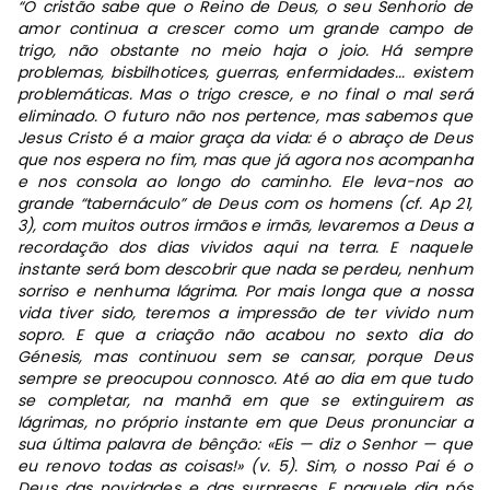
“
O cristão sabe que o Reino de Deus, o seu Senhorio de
amor continua a crescer como um grande campo de
trigo, não obstante no meio haja o joio. Há sempre
problemas, bisbilhotices, guerras, enfermidades... existem
problemáticas. Mas o trigo cresce, e no final o mal será
eliminado. O futuro não nos pertence, mas sabemos que
Jesus Cristo é a maior graça da vida: é o abraço de Deus
que nos espera no fim, mas que já agora nos acompanha
e nos consola ao longo do caminho. Ele leva-nos ao
grande “tabernáculo” de Deus com os homens (cf. Ap 21,
3), com muitos outros irmãos e irmãs, levaremos a Deus a
recordação dos dias vividos aqui na terra. E naquele
instante será bom descobrir que nada se perdeu, nenhum
sorriso e nenhuma lágrima. Por mais longa que a nossa
vida tiver sido, teremos a impressão de ter vivido num
sopro. E que a criação não acabou no sexto dia do
Génesis, mas continuou sem se cansar, porque Deus
sempre se preocupou connosco. Até ao dia em que tudo
se completar, na manhã em que se extinguirem as
lágrimas, no próprio instante em que Deus pronunciar a
sua última palavra de bênção: «Eis — diz o Senhor — que
eu renovo todas as coisas!» (v. 5). Sim, o nosso Pai é o
Deus das novidades e das surpresas. E naquele dia nós