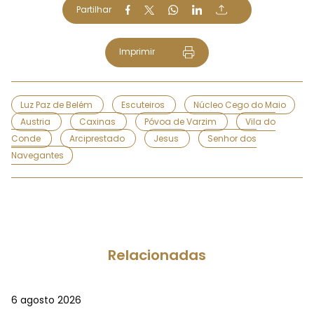
Partilhar
Imprimir
Luz Paz de Belém
Escuteiros
Núcleo Cego do Maio
Austria
Caxinas
Póvoa de Varzim
Vila do
Conde
Arciprestado
Jesus
Senhor dos
Navegantes
Relacionadas
6 agosto 2026