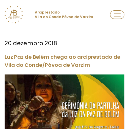
Arciprestado
Vila do Conde Póvoa de Varzim
20 dezembro 2018
Luz Paz de Belém chega ao arciprestado de
Vila do Conde/Póvoa de Varzim