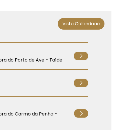
Vista Calendário
ra do Porto de Ave - Taíde
ora do Carmo da Penha -