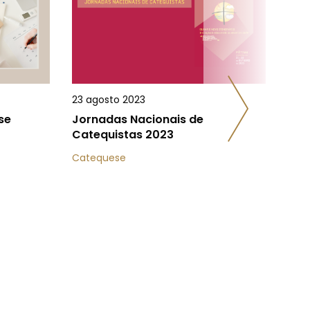
23 agosto 2023
7 ju
se
Jornadas Nacionais de
Dia
Catequistas 2023
Cat
Catequese
Cat