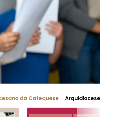
cesano da Catequese
Arquidiocese