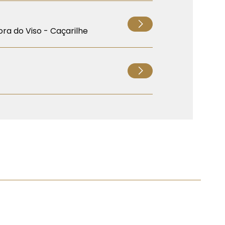
ra do Viso - Caçarilhe
iocesano
a do Alívio - Soutelo
 da Catequese