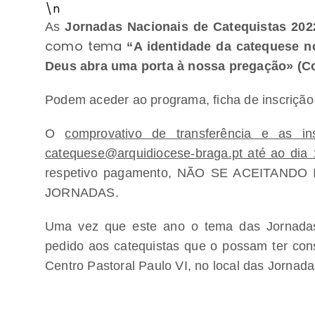
\n
As
Jornadas Nacionais de Catequistas 202
como tema
“A identidade da catequese n
Deus abra uma porta à nossa pregação» (Col
Podem aceder ao programa, ficha de inscriçã
O
comprovativo de transferência e as i
catequese@arquidiocese-braga.pt
até ao dia 
respetivo pagamento, NÃO SE ACEITAN
JORNADAS.
Uma vez que este ano o tema das Jornadas 
pedido aos catequistas que o possam ter cons
Centro Pastoral Paulo VI, no local das Jornada