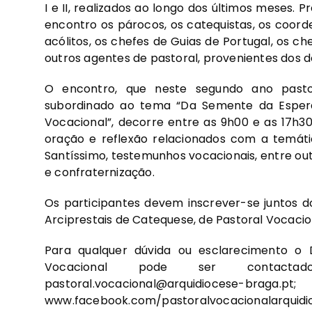
I e II, realizados ao longo dos últimos meses
encontro os párocos, os catequistas, os coord
acólitos, os chefes de Guias de Portugal, os ch
outros agentes de pastoral, provenientes dos do
O encontro, que neste segundo ano pasto
subordinado ao tema “Da Semente da Espera
Vocacional”, decorre entre as 9h00 e as 17
oração e reflexão relacionados com a temát
Santíssimo, testemunhos vocacionais, entre o
e confraternização.
Os participantes devem inscrever-se juntos d
Arciprestais de Catequese, de Pastoral Vocaciona
Para qualquer dúvida ou esclarecimento o 
Vocacional pode ser contacta
pastoral.vocacional@arquidiocese-braga.pt
;
www.facebook.com/pastoralvocacionalarquidi