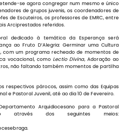
. Pretende-se agora congregar num mesmo e único
enadores de grupos juvenis, os coordenadores de
efes de Escuteiros, os professores de EMRC, entre
is Arciprestados referidos.
ral dedicado à temática da Esperança será
nça ao Fruto D’Alegria: Germinar uma Cultura
h30, com um programa recheado de momentos de
ica vocacional, como
Lectio Divina
, Adoração ao
utros, não faltando também momentos de partilha
os respectivos párocos, assim como das Equipas
l e Pastoral Juvenil, até ao dia 10 de Fevereiro.
Departamento Arquidiocesano para a Pastoral
do através dos seguintes meios:
ocesebraga.