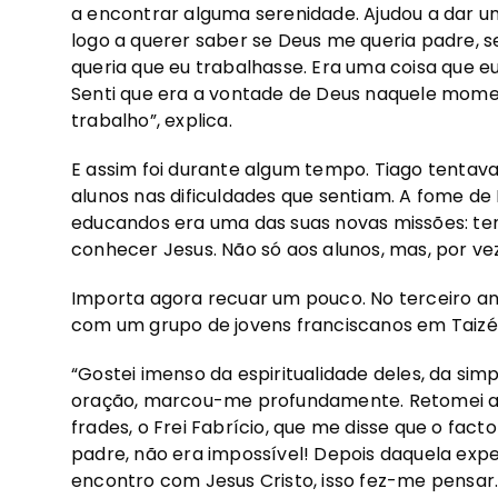
a encontrar alguma serenidade. Ajudou a dar u
logo a querer saber se Deus me queria padre,
queria que eu trabalhasse. Era uma coisa que e
Senti que era a vontade de Deus naquele mome
trabalho”, explica.
E assim foi durante algum tempo. Tiago tentava 
alunos nas dificuldades que sentiam. A fome d
educandos era uma das suas novas missões: ten
conhecer Jesus. Não só aos alunos, mas, por ve
Importa agora recuar um pouco. No terceiro an
com um grupo de jovens franciscanos em Taizé 
“Gostei imenso da espiritualidade deles, da si
oração, marcou-me profundamente. Retomei a p
frades, o Frei Fabrício, que me disse que o fac
padre, não era impossível! Depois daquela exper
encontro com Jesus Cristo, isso fez-me pensar. 