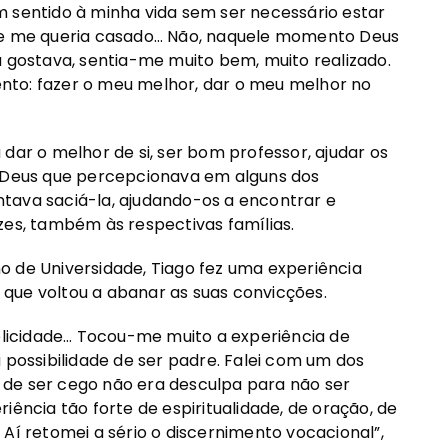
m sentido à minha vida sem ser necessário estar
 se me queria casado… Não, naquele momento Deus
u gostava, sentia-me muito bem, muito realizado.
nto: fazer o meu melhor, dar o meu melhor no
dar o melhor de si, ser bom professor, ajudar os
e Deus que percepcionava em alguns dos
tava saciá-la, ajudando-os a encontrar e
zes, também às respectivas famílias.
o de Universidade, Tiago fez uma experiência
que voltou a abanar as suas convicções.
mplicidade… Tocou-me muito a experiência de
ossibilidade de ser padre. Falei com um dos
to de ser cego não era desculpa para não ser
iência tão forte de espiritualidade, de oração, de
Aí retomei a sério o discernimento vocacional”,