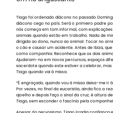
Tiago foi ordenado diácono no passado Domingo.
diácono cego no país. Será o primeiro padre po
nós começa em tom informal, com explicações s
animais quando estão em trabalho. Nada de mi
dirigida ao dono, nunca ao animal. Tocar no arnê
o cão e causar um acidente. Antes de Ibiza, qu
como companhia. Reconhece que os dois animai
Ajudaram-no em novos percursos, espaços difer
sacerdote quando este estiver a celebrar, m
Tiago quando vai à missa.
“É engraçado, quando vou à missa deixa-me ir 
Por vezes, no final da eucaristia, ainda fico a
ajoelho e depois faço o sinal da cruz, é altura de
Tiago, sem esconder o fascínio pela companhei
Apesar do nervosismo, Tiago irradia confiança