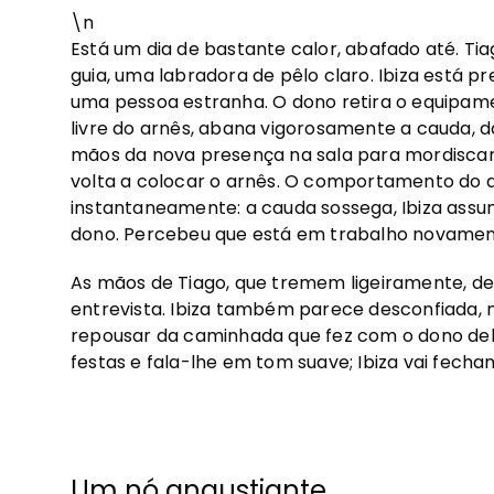
\n
Está um dia de bastante calor, abafado até. Ti
guia, uma labradora de pêlo claro. Ibiza está 
uma pessoa estranha. O dono retira o equipame
livre do arnês, abana vigorosamente a cauda, 
mãos da nova presença na sala para mordiscar e
volta a colocar o arnês. O comportamento do 
instantaneamente: a cauda sossega, Ibiza assum
dono. Percebeu que está em trabalho novamen
As mãos de Tiago, que tremem ligeiramente, d
entrevista. Ibiza também parece desconfiada, 
repousar da caminhada que fez com o dono deb
festas e fala-lhe em tom suave; Ibiza vai fech
Um nó angustiante