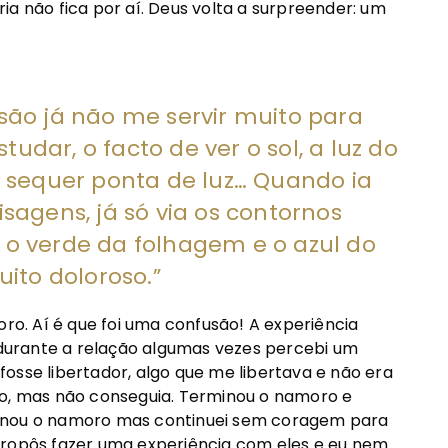
ória não fica por aí. Deus volta a surpreender: um
isão já não me servir muito para
udar, o facto de ver o sol, a luz do
r sequer ponta de luz… Quando ia
isagens, já só via os contornos
 o verde da folhagem e o azul do
uito doloroso.”
oro. Aí é que foi uma confusão! A experiência
durante a relação algumas vezes percebi um
osse libertador, algo que me libertava e não era
lo, mas não conseguia. Terminou o namoro e
minou o namoro mas continuei sem coragem para
propôs fazer uma experiência com eles e eu nem