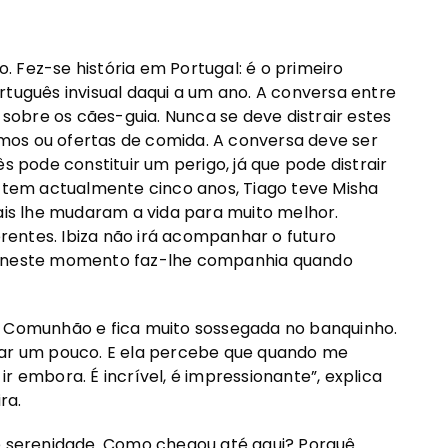
 Fez-se história em Portugal: é o primeiro
rtuguês invisual daqui a um ano. A conversa entre
obre os cães-guia. Nunca se deve distrair estes
mos ou ofertas de comida. A conversa deve ser
s pode constituir um perigo, já que pode distrair
e tem actualmente cinco anos, Tiago teve Misha
s lhe mudaram a vida para muito melhor.
entes. Ibiza não irá acompanhar o futuro
as neste momento faz-lhe companhia quando
à Comunhão e fica muito sossegada no banquinho.
 rezar um pouco. E ela percebe que quando me
 ir embora. É incrível, é impressionante”, explica
ra.
 e serenidade. Como chegou até aqui? Porquê