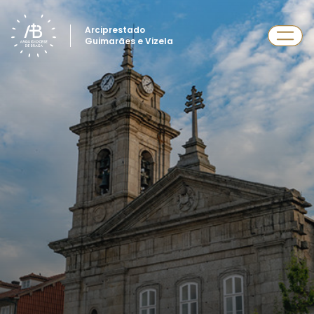
Arciprestado
Guimarães e Vizela