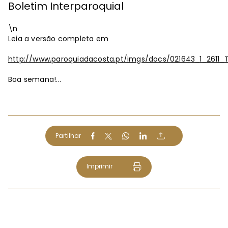
Boletim Interparoquial
\n
Leia a versão completa em
http://www.paroquiadacosta.pt/imgs/docs/021643_1_2611
Boa semana!...
Partilhar
Imprimir