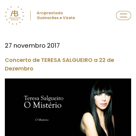
Arciprestado
Guimarães e Vizela
27 novembro 2017
Concerto de TERESA SALGUEIRO a 22 de
Dezembro