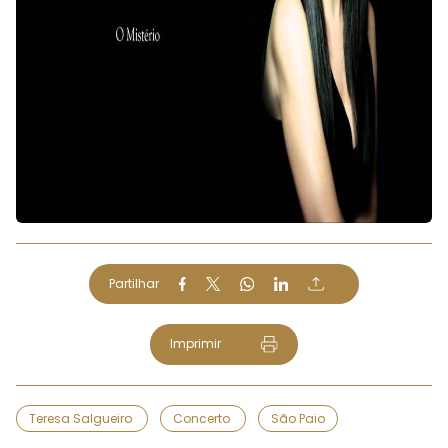
Partilhar
Imprimir
Teresa Salgueiro
Concerto
São Paio