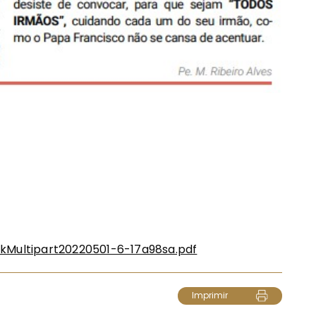
ckMultipart20220501-6-17a98sa.pdf
Imprimir