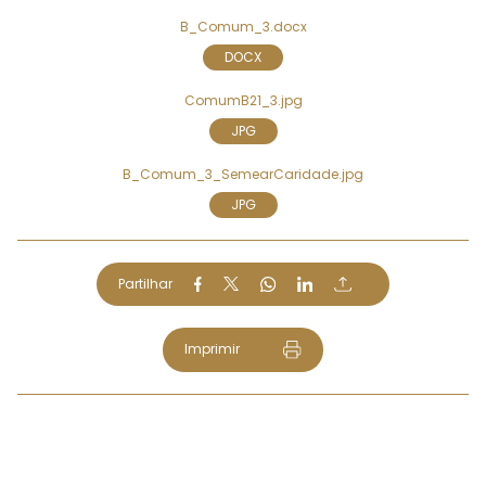
B_Comum_3.docx
DOCX
ComumB21_3.jpg
JPG
B_Comum_3_SemearCaridade.jpg
JPG
Partilhar
Imprimir