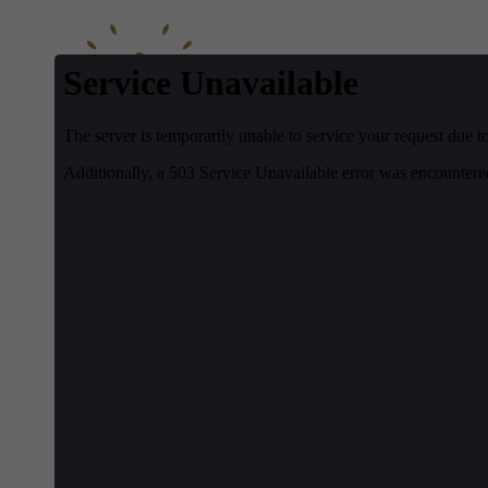
Departamento
Liturgia
4 outubro 2022
Zeladores, Sacristães e Equip
formação litúrgica e pastoral