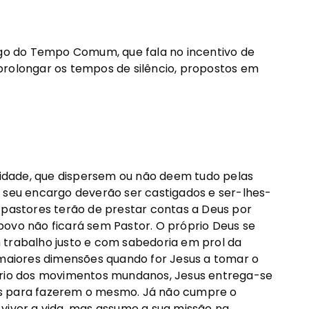
o do Tempo Comum, que fala no incentivo de
prolongar os tempos de silêncio, propostos em
idade, que dispersem ou não deem tudo pelas
o seu encargo deverão ser castigados e ser-lhes-
 pastores terão de prestar contas a Deus por
povo não ficará sem Pastor. O próprio Deus se
 trabalho justo e com sabedoria em prol da
 maiores dimensões quando for Jesus a tomar o
rário dos movimentos mundanos, Jesus entrega-se
os para fazerem o mesmo. Já não cumpre o
viver a vida, mas assume a sua missão na