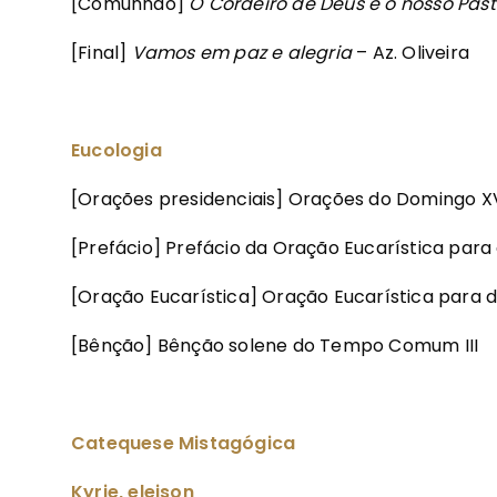
[Comunhão]
O Cordeiro de Deus é o nosso Past
[Final]
Vamos em paz e alegria
– Az. Oliveira
Eucologia
[Orações presidenciais] Orações do Domingo
[Prefácio] Prefácio da Oração Eucarística para
[Oração Eucarística] Oração Eucarística para d
[Bênção] Bênção solene do Tempo Comum III
Catequese Mistagógica
Kyrie, eleison