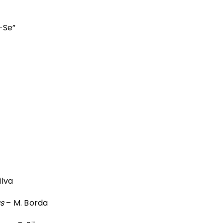
-Se”
ilva
s
– M. Borda