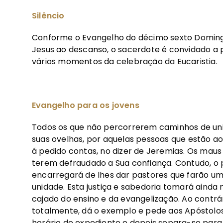
Silêncio
Conforme o Evangelho do décimo sexto Doming
Jesus ao descanso, o sacerdote é convidado a 
vários momentos da celebração da Eucaristia.
Evangelho para os jovens
Todos os que não percorrerem caminhos de un
suas ovelhas, por aquelas pessoas que estão a
á pedido contas, no dizer de Jeremias. Os maus
terem defraudado a Sua confiança. Contudo, o 
encarregará de lhes dar pastores que farão um
unidade. Esta justiça e sabedoria tomará ainda
cajado do ensino e da evangelização. Ao cont
totalmente, dá o exemplo e pede aos Apóstol
horário de expediente e depois separa-se para 