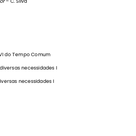
or
– C. Silva
 XVI do Tempo Comum
 diversas necessidades I
iversas necessidades I