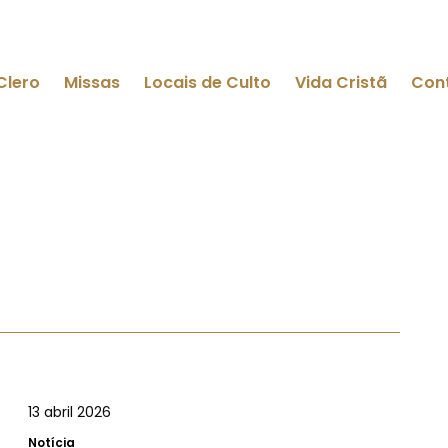
Clero
Missas
Locais de Culto
Vida Cristã
Con
13 abril 2026
Notícia