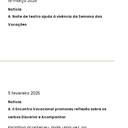
19 março 2025
Notícia
A.
Noite de teatro ajuda à vivência da Semana das
Vocações
11 fevereiro 2025
Notícia
A.
II Encontro Vocacional promoveu reflexão sobre os
verbos Discernir e Acompanhar
Iniciativa aconteceu, mais uma vez, no