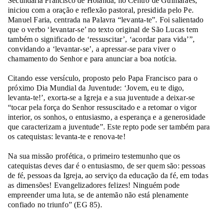
Secundária Francisco de Holanda, no Centro de Guimarães,
iniciou com a oração e reflexão pastoral, presidida pelo Pe.
Manuel Faria, centrada na Palavra “levanta-te”. Foi salientado
que o verbo ‘levantar-se’ no texto original de São Lucas tem
também o significado de ‘ressuscitar’, ‘acordar para vida’”,
convidando a ‘levantar-se’, a apressar-se para viver o
chamamento do Senhor e para anunciar a boa notícia.
Citando esse versículo, proposto pelo Papa Francisco para o
próximo Dia Mundial da Juventude: ‘Jovem, eu te digo,
levanta-te!’, exorta-se a Igreja e a sua juventude a deixar-se
“tocar pela força do Senhor ressuscitado e a retomar o vigor
interior, os sonhos, o entusiasmo, a esperança e a generosidade
que caracterizam a juventude”. Este repto pode ser também para
os catequistas: levanta-te e renova-te!
Na sua missão profética, o primeiro testemunho que os
catequistas deves dar é o entusiasmo, de ser quem são: pessoas
de fé, pessoas da Igreja, ao serviço da educação da fé, em todas
as dimensões! Evangelizadores felizes! Ninguém pode
empreender uma luta, se de antemão não está plenamente
confiado no triunfo” (EG 85).