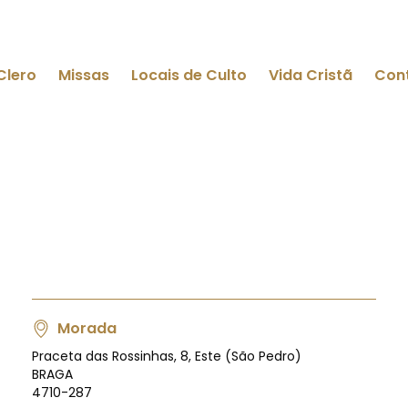
Clero
Missas
Locais de Culto
Vida Cristã
Con
Morada
Praceta das Rossinhas, 8, Este (São Pedro)
BRAGA
4710-287