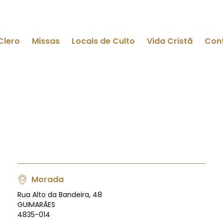
Clero
Missas
Locais de Culto
Vida Cristã
Con
Morada
Rua Alto da Bandeira, 48
GUIMARÃES
4835-014