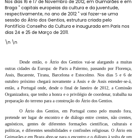
Nos dias 16 e 17 de Novembro de 2012, em Guimarães e em
Braga " capitais europeias da cultura e da juventude,
respectivamente, no ano de 2012 " vai fazer-se uma
sessão do Átrio dos Gentios, estrutura criada pelo
Pontifício Conselho da Cultura e inaugurada em Paris nos
dias 24 e 25 de Março de 2011.
\n \n
Desde então, o Átrio dos Gentios vai-se alargando a muitas
outras cidades da Europa: de Paris a Palermo, passando por Florença,
Assis, Bucareste, Tirana, Barcelona e Estocolmo. Nos dias 5 e 6 de
outubro próximo chegará novamente a Assis e de Assis estender-se-á,
então, a Portugal onde, desde o final de Janeiro de 2012, a Comissão
Organizadora, que tenho a honra e o privilégio de coordenar, trabalha na
preparação do terreno para a construção do Átrio dos Gentios.
O Átrio dos Gentios, em Portugal como pelo mundo fora,
pretende ser lugar de encontro e de diálogo entre crentes, não crentes,
agnósticos, gentes de diferentes formações científicas, culturais e
políticas, e diferentes sensibilidades e confissões religiosas. O Átrio em
Guimarães e em Braga abre-se para o encontro e o diálogo à volta de um