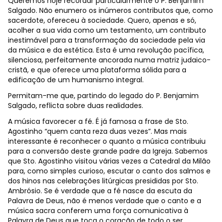
Queremos hoje recordar particularmente o P. Benjamim
Salgado. Não enumero os inúmeros contributos que, como
sacerdote, ofereceu à sociedade. Quero, apenas e só,
acolher a sua vida como um testamento, um contributo
inestimável para a transformação da sociedade pela via
da música e da estética. Esta é uma revolução pacífica,
silenciosa, perfeitamente ancorada numa matriz judaico-
cristã, e que oferece uma plataforma sólida para a
edificação de um humanismo integral.
Permitam-me que, partindo do legado do P. Benjamim
Salgado, reflicta sobre duas realidades.
A música favorecer a fé. É já famosa a frase de Sto.
Agostinho “quem canta reza duas vezes”. Mas mais
interessante é reconhecer o quanto a música contribuiu
para a conversão deste grande padre da Igreja. Sabemos
que Sto. Agostinho visitou várias vezes a Catedral da Milão
para, como simples curioso, escutar o canto dos salmos e
dos hinos nas celebrações litúrgicas presididas por Sto.
Ambrósio. Se é verdade que a fé nasce da escuta da
Palavra de Deus, não é menos verdade que o canto e a
música sacra conferem uma força comunicativa à
Palavra de Deus que toca o coração de todo o ser