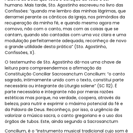
humano. Mais tarde, Sto. Agostinho escreveu no livro das
Confissões: “quando me lembro das minhas lágrimas, que
derramei perante os cânticos da Igreja, nos primórdios da
recuperação da minha fé, e quando mesmo agora me
comovo, não com o canto, mas com as coisas que se
cantam, quando são cantadas com uma voz clara e uma
modulação perfeitamente adequada, reconheço de novo
a grande utilidade desta prática” (Sto. Agostinho,
Confissões, X).
O testemunho de Sto. Agostinho dá-nos uma chave de
leitura para compreendermos a afirmação da
Constituição Conciliar Sacrosanctum Concilium: “o canto
sagrado, intimamente unido com o texto, constitui parte
necessária ou integrante da Liturgia solene” (SC 112). É
parte necessária e integrante não por meras razões
estéticas mas porque, na verdade, coopera, através da
beleza, para nutrir e exprimir o máximo potencial da fé e
da Palavra de Deus. Reconheço, por isso, a urgência de
valorizar a música sacra, o canto gregoriano e o uso dos
órgãos de tubos. Este, ainda segundo a Sacrosanctum
Concilium, é o “instrumento musical tradicional cujo som é