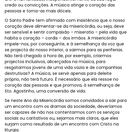
credo ou convicções. A música atinge o coração das
pessoas e torna-as mais dóceis.
O Santo Padre tem afirmado com insistência que o nosso
coração deve alimentar-se da misericórdia, ou seja, deve
ser sensível e sentir compaixão – miseratio – pela vida que
habita o coração – cordis – dos irmãos. A misericórdia
impele-nos, por conseguinte, e à semelhança da voz que
se projecta do nosso interior, a sairmos para as periferias.
Não terá chegado a hora de, por exemplo, criarmos
projectos inclusivos, alicerçados na música, para
resgatarmos jovens de uma vida vazia e de companhias
destrutivas? A música, se servir apenas para deleite
próprio, não terá futuro. É necessário que ela ressoe no
coração das pessoas e que promova, à semelhança de
Sto. Agostinho, uma conversão de vida.
Se neste Ano da Misericórdia somos convidados a sair para
um encontro com os dramas da sociedade, deveríamos
ser capazes de não nos contentarmos com os serviços
sociais ou caritativos ou, sejamos mais claros, que eles
surjam como resultado de um encontro com Cristo na
liturgia.