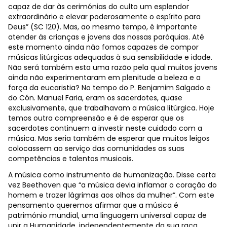
capaz de dar às cerimónias do culto um esplendor
extraordinário e elevar poderosamente o espírito para
Deus” (SC 120). Mas, ao mesmo tempo, é importante
atender às crianças e jovens das nossas paróquias. Até
este momento ainda não fomos capazes de compor
músicas litúrgicas adequadas à sua sensibilidade e idade.
Não será também esta uma razão pela qual muitos jovens
ainda não experimentaram em plenitude a beleza e a
força da eucaristia? No tempo do P. Benjamim Salgado e
do Cón. Manuel Faria, eram os sacerdotes, quase
exclusivamente, que trabalhavam a música litúrgica. Hoje
temos outra compreensão e é de esperar que os
sacerdotes continuem a investir neste cuidado com a
música. Mas seria também de esperar que muitos leigos
colocassem ao serviço das comunidades as suas
competências e talentos musicais.
A música como instrumento de humanização. Disse certa
vez Beethoven que “a música devia inflamar o coração do
homem e trazer lágrimas aos olhos da mulher”. Com este
pensamento queremos afirmar que a música é
património mundial, uma linguagem universal capaz de
unir a Humanidade, independentemente da sua raça,