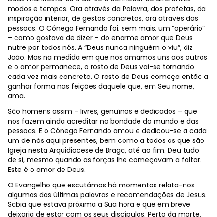
modos e tempos. Ora através da Palavra, dos profetas, da
inspiração interior, de gestos concretos, ora através das
pessoas. O Cónego Fernando foi, sem mais, um “operário”
– como gostava de dizer – do enorme amor que Deus
nutre por todos nós. A “Deus nunca ninguém o viu”, diz
João. Mas na medida em que nos amamos uns aos outros
e o amor permanece, o rosto de Deus vai-se tornando
cada vez mais concreto. O rosto de Deus começa então a
ganhar forma nas feições daquele que, em Seu nome,
ama.
São homens assim – livres, genuínos e dedicados – que
nos fazem ainda acreditar na bondade do mundo e das
pessoas. E o Cónego Fernando amou e dedicou-se a cada
um de nós aqui presentes, bem como a todos os que são
Igreja nesta Arquidiocese de Braga, até ao fim. Deu tudo
de si, mesmo quando as forças lhe começavam a faltar.
Este é o amor de Deus.
O Evangelho que escutámos há momentos relata-nos
algumas das últimas palavras e recomendações de Jesus.
Sabia que estava próxima a Sua hora e que em breve
deixaria de estar com os seus discípulos. Perto da morte,