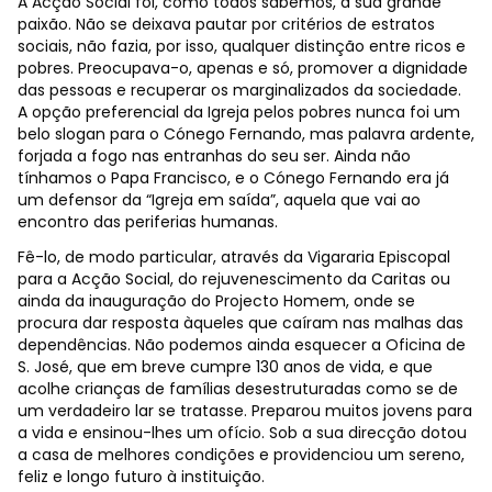
A Acção Social foi, como todos sabemos, a sua grande
paixão. Não se deixava pautar por critérios de estratos
sociais, não fazia, por isso, qualquer distinção entre ricos e
pobres. Preocupava-o, apenas e só, promover a dignidade
das pessoas e recuperar os marginalizados da sociedade.
A opção preferencial da Igreja pelos pobres nunca foi um
belo slogan para o Cónego Fernando, mas palavra ardente,
forjada a fogo nas entranhas do seu ser. Ainda não
tínhamos o Papa Francisco, e o Cónego Fernando era já
um defensor da “Igreja em saída”, aquela que vai ao
encontro das periferias humanas.
Fê-lo, de modo particular, através da Vigararia Episcopal
para a Acção Social, do rejuvenescimento da Caritas ou
ainda da inauguração do Projecto Homem, onde se
procura dar resposta àqueles que caíram nas malhas das
dependências. Não podemos ainda esquecer a Oficina de
S. José, que em breve cumpre 130 anos de vida, e que
acolhe crianças de famílias desestruturadas como se de
um verdadeiro lar se tratasse. Preparou muitos jovens para
a vida e ensinou-lhes um ofício. Sob a sua direcção dotou
a casa de melhores condições e providenciou um sereno,
feliz e longo futuro à instituição.