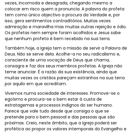
vezes, incomoda e desagrada, chegando mesmo a
colocar em risco quem a pronuncia. A palavra do profeta
tem como único objectivo a procura da Verdade e, por
isso, gera sentimentos contraditórios. Muitas vezes
admiração e maravilha mas muitas outras rejeição e ódio.
Os profetas nem sempre foram acolhidos e Jesus sabe
que nenhum profeta é bem recebido na sua terra.
Também hoje, a Igreja tem a missão de servir a Palavra de
Deus. Não se serve dela. Acolhe-a no seu radicalismo e,
consciente de uma vocação de Deus que chama,
consagra e faz dos seus membros profetas. A Igreja não
teme anunciar. É a razão da sua existência, ainda que
muitas vezes os cristãos pareçam estranhos na sua terra
por aquilo em que acreditam.
Vivemos numa sociedade de interesses. Promove-se o
egoísmo e procura-se o bem estar à custa de
estratagemas e processos indignos do ser humano.
Parece que vale tudo desde que consiga o que se
pretende para o bem pessoal e das pessoas que são
próximas. Creio, neste âmbito, que a Igreja poderá ser
profética ao propor os valores intemporais do Evangelho e