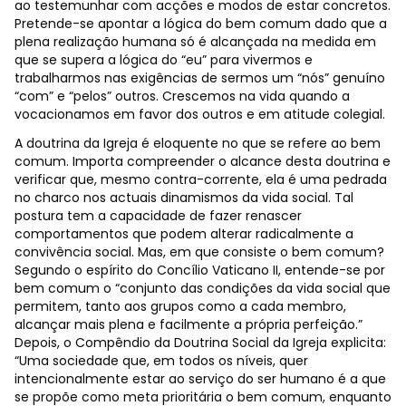
ao testemunhar com acções e modos de estar concretos.
Pretende-se apontar a lógica do bem comum dado que a
plena realização humana só é alcançada na medida em
que se supera a lógica do “eu” para vivermos e
trabalharmos nas exigências de sermos um “nós” genuíno
“com” e “pelos” outros. Crescemos na vida quando a
vocacionamos em favor dos outros e em atitude colegial.
A doutrina da Igreja é eloquente no que se refere ao bem
comum. Importa compreender o alcance desta doutrina e
verificar que, mesmo contra-corrente, ela é uma pedrada
no charco nos actuais dinamismos da vida social. Tal
postura tem a capacidade de fazer renascer
comportamentos que podem alterar radicalmente a
convivência social. Mas, em que consiste o bem comum?
Segundo o espírito do Concílio Vaticano II, entende-se por
bem comum o “conjunto das condições da vida social que
permitem, tanto aos grupos como a cada membro,
alcançar mais plena e facilmente a própria perfeição.”
Depois, o Compêndio da Doutrina Social da Igreja explicita:
“Uma sociedade que, em todos os níveis, quer
intencionalmente estar ao serviço do ser humano é a que
se propõe como meta prioritária o bem comum, enquanto