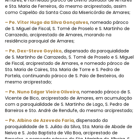
Amares, e nomeado pároco de Divino Salvador de Amares
e Sta. Maria de Ferreiros, do mesmo arciprestado, assim
como Capelão da Santa Casa da Misericórdia de Amares;
– Pe. Vítor Hugo da Silva Gonçalves
, nomeado pároco
de S. Miguel de Fiscal, S. Tomé de Proselo e S. Martinho de
Carrazedo, arciprestado de Amares, morando na
residência paroquial de Amares;
– Pe. Dex-Steve Goyéko
, dispensado da paroquialidade
de S. Martinho de Carrazedo, S. Tomé de Proselo e S. Miguel
de Fiscal, arciprestado de Amares, e nomeado pároco de
Sta. Maria de Caires, Sta. Maria de Torre e S. Pedro de
Portela, continuando pároco de S. Paio de Besteiros, do
mesmo arciprestado;
– Pe. Nuno Edgar Vieira Oliveira
, nomeado pároco de S.
Vicente de Bico, arciprestado de Amares, em acumulação
com a paroquialidade de S. Martinho de Lago, S. Pedro de
Barreiros e Sto. André de Rendufe, do mesmo arciprestado;
– Pe. Albino de Azevedo Faria
, dispensado da
paroquialidade de S. Julião da Silva, Sta. Maria de Abade de
Neiva e S. João Baptista de Vila Boa, arciprestado de