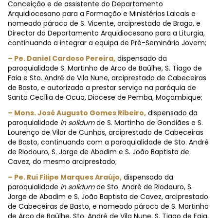
Conceição e de assistente do Departamento
Arquidiocesano para a Formação e Ministérios Laicais e
nomeado pároco de S. Vicente, arciprestado de Braga, e
Director do Departamento Arquidiocesano para a Liturgia,
continuando a integrar a equipa de Pré-Seminário Jovem;
– Pe. Daniel Cardoso Pereira,
dispensado da
paroquialidade S. Martinho de Arco de Baúlhe, S. Tiago de
Faia e Sto. André de Vila Nune, arciprestado de Cabeceiras
de Basto, e autorizado a prestar serviço na paróquia de
Santa Cecília de Ocua, Diocese de Pemba, Moçambique;
– Mons. José Augusto Gomes Ribeiro,
dispensado da
paroquialidade
in solidum
de S. Martinho de Gondiães e S.
Lourenço de Vilar de Cunhas, arciprestado de Cabeceiras
de Basto, continuando com a paroquialidade de Sto. André
de Riodouro, S. Jorge de Abadim e S. João Baptista de
Cavez, do mesmo arciprestado;
– Pe. Rui Filipe Marques Araújo,
dispensado da
paroquialidade
in solidum
de Sto. André de Riodouro, S.
Jorge de Abadim e S. João Baptista de Cavez, arciprestado
de Cabeceiras de Basto, e nomeado pároco de S. Martinho
de Arco de Baúlhe, Sto. André de Vila Nune, S. Tiago de Faia,