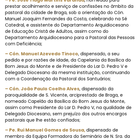
– Pe. José Tiago Martins Varanda
, nomeado para
prestar acolhimento e serviço de confissões no âmbito da
pastoral da cidade de Braga, sob a orientação do Cón.
Manuel Joaquim Fernandes da Costa, celebrando na Sé
Catedral, e assistente do Departamento Arquidiocesano
de Educação Cristã de Adultos, assim como do
Departamento Arquidiocesano para a Pastoral das Pessoas
com Deficiência;
– Cón. Manuel Azevedo Tinoco
, dispensado, a seu
pedido e por razões de idade, da Capelania da Basílica do
Bom Jesus do Monte e de Presidente do Lar D. Pedro V e
Delegado Diocesano da mesma instituição, continuando
com a Coordenação da Pastoral dos Santuários;
– Cón. João Paulo Coelho Alves
, dispensado da
paroquialidade de S. Vicente, arciprestado de Braga, e
nomeado Capelão da Basílica do Bom Jesus do Monte,
assim como Presidente do Lar D. Pedro V, na qualidade de
Delegado Diocesano, sem prejuízo dos outros encargos
pastorais que lhe estão confiados;
– Pe. Rui Manuel Gomes de Sousa,
dispensado de
membro da Equipa Formadora do Seminário de N. Sra. da