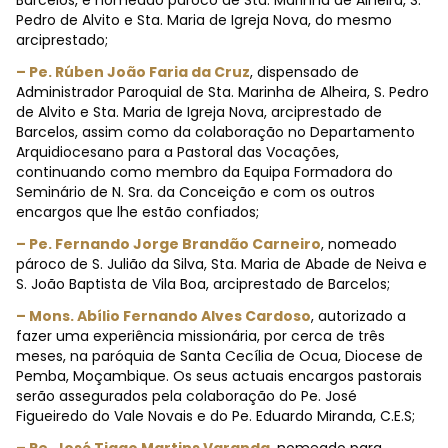
Barcelos, e nomeado pároco de Sta. Marinha de Alheira, S.
Pedro de Alvito e Sta. Maria de Igreja Nova, do mesmo
arciprestado;
– Pe. Rúben João Faria da Cruz
, dispensado de
Administrador Paroquial de Sta. Marinha de Alheira, S. Pedro
de Alvito e Sta. Maria de Igreja Nova, arciprestado de
Barcelos, assim como da colaboração no Departamento
Arquidiocesano para a Pastoral das Vocações,
continuando como membro da Equipa Formadora do
Seminário de N. Sra. da Conceição e com os outros
encargos que lhe estão confiados;
– Pe. Fernando Jorge Brandão Carneiro
, nomeado
pároco de S. Julião da Silva, Sta. Maria de Abade de Neiva e
S. João Baptista de Vila Boa, arciprestado de Barcelos;
– Mons. Abílio Fernando Alves Cardoso
, autorizado a
fazer uma experiência missionária, por cerca de três
meses, na paróquia de Santa Cecília de Ocua, Diocese de
Pemba, Moçambique. Os seus actuais encargos pastorais
serão assegurados pela colaboração do Pe. José
Figueiredo do Vale Novais e do Pe. Eduardo Miranda, C.E.S;