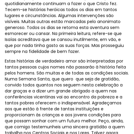
quotidianamente continuam a fazer o que Cristo fez.
Tecem-se histórias heróicas todos os dias em tantos
lugares e circunstâncias. Algumas intervenções são
visíveis. Muitas outras estão marcadas pelo anonimato
generoso. Todos os dias se retoma esta aventura sem
esmorecer ou cansar. Na primeira leitura, refere-se que
Isaías acreditava que se cansou inutilmente, em vão, e
que por nada tinha gasto as suas forças. Mas prosseguiu
sempre na fidelidade de bem fazer.
Estas histórias de verdadeiro amor são interpretadas por
tantos pessoas cujos nomes não passarão à história feita
pelos homens. São muitas e de todas as condições sociais.
Numa Semana Santa, que quero que seja de gratidão,
convido todos quantos nos seguem nesta celebração a
dar graças e a dizer um grande obrigado a quem nas
conferências vicentinas vai ao encontro da pobreza e a
tantos pobres oferecem o indispensável. Agradeçamos
aos que estão à frente de tantas instituições e
proporcionam às crianças e aos jovens condições para
que possam sonhar com um futuro melhor. Peço, ainda,
que comigo testemunheis uma sincera gratidão a quem
trabalha nos Centros Sociais e nos Lares. Talvez agora