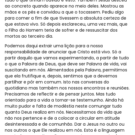
tudo o que tinham ouvido e visto. Também Jesus desceu
ao concreto quando aparece no meio deles. Mostrou as
mãos e os pés e convidou a que o tocassem. Pediu algo
para comer a fim de que tivessem a absoluta certeza de
que estava vivo. Só depois esclareceu, uma vez mais, que
o Filho do Homem teria de sofrer e de ressuscitar dos
mortos ao terceiro dia.
Podemos daqui extrair uma lição para a nossa
responsabilidade de anunciar que Cristo está vivo. Só a
partir daquilo que vamos experimentando, a partir de tudo
o que a Palavra de Deus, que deve ser Palavra de vida, vai
suscitando em nós. Alimentados pela Palavra, permitimos
que ela frutifique e, depois, sentimos que a devemos
partilhar e pôr em comum. Isto nas conversas do
quotidiano mas também nos nossos encontros e reuniões.
Precisamos de reflectir e de pensar juntos. Mas tudo
orientado para a vida a tornar-se testemunho. Ainda há
muito pudor e falta de modéstia neste comungar tudo
quanto Deus realiza em nós. Necessitamos da vida que
não nos pertence e de a colocar a circular em atitude
desinteressada e de comunhão. Dar a Jesus no outro ou
nos outros o que Ele realizou em nós. Esta é a linguagem