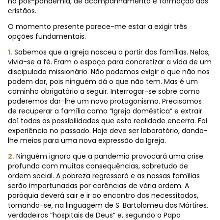
no pós-pandemia, de acompanhamento e formação dos
cristãos.
O momento presente parece-me estar a exigir três
opções fundamentais.
1.
Sabemos que a Igreja nasceu a partir das famílias. Nelas,
vivia-se a fé. Eram o espaço para concretizar a vida de um
discipulado missionário. Não podemos exigir o que não nos
podem dar, pois ninguém dá o que não tem. Mas é um
caminho obrigatório a seguir. Interrogar-se sobre como
poderemos dar-lhe um novo protagonismo. Precisamos
de recuperar a família como “Igreja doméstica” e extrair
daí todas as possibilidades que esta realidade encerra. Foi
experiência no passado. Hoje deve ser laboratório, dando-
lhe meios para uma nova expressão da Igreja.
2.
Ninguém ignora que a pandemia provocará uma crise
profunda com muitas consequências, sobretudo de
ordem social. A pobreza regressará e as nossas famílias
serão importunadas por carências de vária ordem. A
paróquia deverá sair e ir ao encontro dos necessitados,
tornando-se, na linguagem de S. Bartolomeu dos Mártires,
verdadeiros “hospitais de Deus” e, segundo o Papa