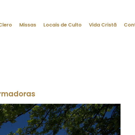
Clero
Missas
Locais de Culto
Vida Cristã
Con
ormadoras