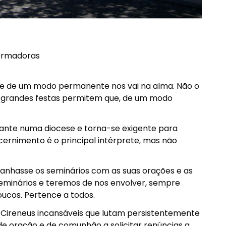
formadoras
e de um modo permanente nos vai na alma. Não o
 grandes festas permitem que, de um modo
rante numa diocese e torna-se exigente para
cernimento é o principal intérprete, mas não
anhasse os seminários com as suas orações e as
seminários e teremos de nos envolver, sempre
oucos. Pertence a todos.
es Cireneus incansáveis que lutam persistentemente
de oração e de comunhão a solicitar renúncias a