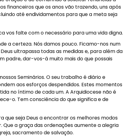
s financeiros que os anos vão trazendo, uns após
cluindo até endividamentos para que a meta seja
a vos falte com o necessário para uma vida digna.
ende a certeza. Nós damos pouco. Ficamo-nos num
 Deus ultrapassa todas as medidas e, para além da
 Um padre, dar-vos-á muito mais do que possais
ssos Seminários. O seu trabalho é diário e
pondem aos esforços despendidos. Estes momentos
ida no íntimo de cada um. A Arquidiocese não é
ece-o. Tem consciência do que significa e de
ara que seja Deus a encontrar os melhores modos
r. Que a graça das ordenações aumente a alegria
greja, sacramento de salvação.