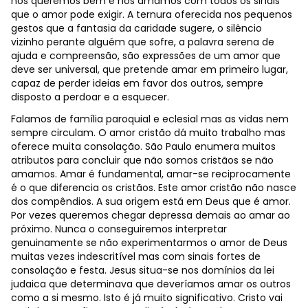
nos queremos bem e nos amamos com todos os sinais
que o amor pode exigir. A ternura oferecida nos pequenos
gestos que a fantasia da caridade sugere, o silêncio
vizinho perante alguém que sofre, a palavra serena de
ajuda e compreensão, são expressões de um amor que
deve ser universal, que pretende amar em primeiro lugar,
capaz de perder ideias em favor dos outros, sempre
disposto a perdoar e a esquecer.
Falamos de família paroquial e eclesial mas as vidas nem
sempre circulam. O amor cristão dá muito trabalho mas
oferece muita consolação. São Paulo enumera muitos
atributos para concluir que não somos cristãos se não
amamos. Amar é fundamental, amar-se reciprocamente
é o que diferencia os cristãos. Este amor cristão não nasce
dos compêndios. A sua origem está em Deus que é amor.
Por vezes queremos chegar depressa demais ao amar ao
próximo. Nunca o conseguiremos interpretar
genuinamente se não experimentarmos o amor de Deus
muitas vezes indescritível mas com sinais fortes de
consolação e festa. Jesus situa-se nos domínios da lei
judaica que determinava que deveríamos amar os outros
como a si mesmo. Isto é já muito significativo. Cristo vai