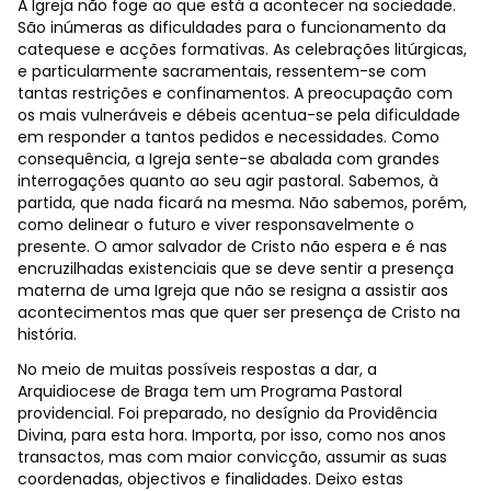
A Igreja não foge ao que está a acontecer na sociedade.
São inúmeras as dificuldades para o funcionamento da
catequese e acções formativas. As celebrações litúrgicas,
e particularmente sacramentais, ressentem-se com
tantas restrições e confinamentos. A preocupação com
os mais vulneráveis e débeis acentua-se pela dificuldade
em responder a tantos pedidos e necessidades. Como
consequência, a Igreja sente-se abalada com grandes
interrogações quanto ao seu agir pastoral. Sabemos, à
partida, que nada ficará na mesma. Não sabemos, porém,
como delinear o futuro e viver responsavelmente o
presente. O amor salvador de Cristo não espera e é nas
encruzilhadas existenciais que se deve sentir a presença
materna de uma Igreja que não se resigna a assistir aos
acontecimentos mas que quer ser presença de Cristo na
história.
No meio de muitas possíveis respostas a dar, a
Arquidiocese de Braga tem um Programa Pastoral
providencial. Foi preparado, no desígnio da Providência
Divina, para esta hora. Importa, por isso, como nos anos
transactos, mas com maior convicção, assumir as suas
coordenadas, objectivos e finalidades. Deixo estas