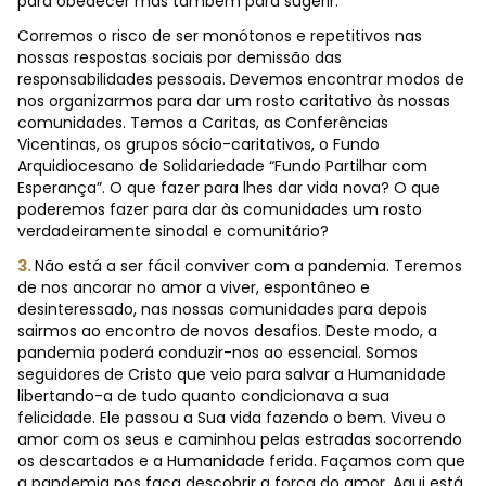
para obedecer mas também para sugerir.
Corremos o risco de ser monótonos e repetitivos nas
nossas respostas sociais por demissão das
responsabilidades pessoais. Devemos encontrar modos de
nos organizarmos para dar um rosto caritativo às nossas
comunidades. Temos a Caritas, as Conferências
Vicentinas, os grupos sócio-caritativos, o Fundo
Arquidiocesano de Solidariedade “Fundo Partilhar com
Esperança”. O que fazer para lhes dar vida nova? O que
poderemos fazer para dar às comunidades um rosto
verdadeiramente sinodal e comunitário?
3.
Não está a ser fácil conviver com a pandemia. Teremos
de nos ancorar no amor a viver, espontâneo e
desinteressado, nas nossas comunidades para depois
sairmos ao encontro de novos desafios. Deste modo, a
pandemia poderá conduzir-nos ao essencial. Somos
seguidores de Cristo que veio para salvar a Humanidade
libertando-a de tudo quanto condicionava a sua
felicidade. Ele passou a Sua vida fazendo o bem. Viveu o
amor com os seus e caminhou pelas estradas socorrendo
os descartados e a Humanidade ferida. Façamos com que
a pandemia nos faça descobrir a força do amor. Aqui está