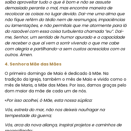
saiba aproveitar tudo o que é bom e não se assuste
demasiado perante o mal, mas encontre maneira de
recolocar as coisas no lugar devido. Dai-me uma alma que
não fique refém do tédio nem de resmungos, impaciências
ou lamentações, e não permitais que me atormente para lá
do razoável com essa coisa turbulenta chamada “eu”. Dai-
me, Senhor, um sentido de humor apurado e a capacidade
de receber o que aí vem a sorrir vivendo o que me cabe
com alegria e partilhando-a sem custos acrescidos com os
outros. Ámen.
4. Senhora Mãe das Mães
O primeiro domingo de Maio é dedicado à Mãe. Na
tradição da Igreja, também o mês de Maio e vivido como o
mês de Maria, a Mãe das Mães. Por isso, damos graças pelo
dom maior da mãe de cada um de nós.
«
Por isso acolhei, ó Mãe, esta nossa súplica:
Vós, estrela do mar, não nos deixeis naufragar na
tempestade da guerra;
Vós, arca da nova aliança, inspirai projetos e caminhos de
reconciliação;