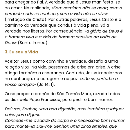
para chegar ao Pai. A verdade que é Jesus manifesta-se
no amor. Na realidade,
«Sem caminho não se anda, sem a
verdade nada se conhece, sem a vida não se vive
»
(Imitação de Cristo). Por outras palavras, Jesus Cristo é o
caminho da verdade que conduz à vida plena. Só a
verdade nos liberta. Por consequência: «
a glória de Deus é
o homem vivo e a vida do homem consiste na visão de
Deus
» (Santo Ireneu).
3. Eu sou a Vida
Aceitar Jesus como caminho e verdade, desafia a uma
relação vital. Na vida, passamos de crise em crise. A crise
atinge também a esperança. Contudo, Jesus impele-nos
na confiança, na coragem e na paz: «
não se perturbe o
vosso coração
» (Jo 14, 1).
Ouso propor a oração de São Tomás More, rezada todos
os dias pelo Papa Francisco, para pedir o bom humor:
Dai-me, Senhor, uma boa digestão, mas também qualquer
coisa para digerir.
Concede-me a saúde do corpo e o necessário bom humor
para mantê-la. Dai-me, Senhor, uma alma simples, que