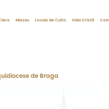
Clero
Missas
Locais de Culto
Vida Cristã
Con
quidiocese de Braga