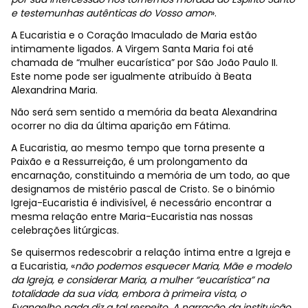
e testemunhas autênticas do Vosso amor
».
A Eucaristia e o Coração Imaculado de Maria estão
intimamente ligados. A Virgem Santa Maria foi até
chamada de “mulher eucarística” por São João Paulo II.
Este nome pode ser igualmente atribuído à Beata
Alexandrina Maria.
Não será sem sentido a memória da beata Alexandrina
ocorrer no dia da última aparição em Fátima.
A Eucaristia, ao mesmo tempo que torna presente a
Paixão e a Ressurreição, é um prolongamento da
encarnação, constituindo a memória de um todo, ao que
designamos de mistério pascal de Cristo. Se o binómio
Igreja-Eucaristia é indivisível, é necessário encontrar a
mesma relação entre Maria-Eucaristia nas nossas
celebrações litúrgicas.
Se quisermos redescobrir a relação íntima entre a Igreja e
a Eucaristia, «
não podemos esquecer Maria, Mãe e modelo
da Igreja, e considerar Maria, a mulher “eucarística” na
totalidade da sua vida, embora à primeira vista, o
Evangelho nada diz a tal respeito. A narração da instituição,