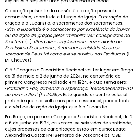
espiritual a requerer uma pastoral mais cuidada.
O coração pulsante da missão é a oração pessoal e
comunitária, sobretudo a Liturgia da Igreja. O coração da
oração é a Eucaristia, o sacramento dos sacramentos.
«
Sim, a Eucaristia é o sacramento por excelência do louvor
ou da ação de graças pelos “mirabilia Dei” consignados na
Escritura
. (…) «
Para dizer simplesmente, rezar diante do
Santíssimo Sacramento, é ruminar o mistério do amor
salvador de Deus tal como ele se revelou nas Escrituras
» (L-
M. Chauvet).
O 5.º Congresso Eucarístico Nacional vai ter lugar em Braga
de 31 de maio a 2 de junho de 2024, no centenário do
primeiro Congresso realizado em 1924, e cujo tema será:
«
Partilhar o Pão, alimentar a Esperança. "Reconheceram-n'O
ao partir o Pão" (Lc 24,35)
». Este grande encontro eclesial
pretende que nos voltemos para o essencial, para a fonte
e o vértice da ação da Igreja, que é a Eucaristia.
Em Braga, no primeiro Congresso Eucarístico Nacional, de 2
a 6 de junho de 1924, cruzaram-se seis vidas de santidade,
cujos processos de canonização estão em curso: Beata
Alexandrina Costa; Frei Bernardo de Vasconcelos, OSB;