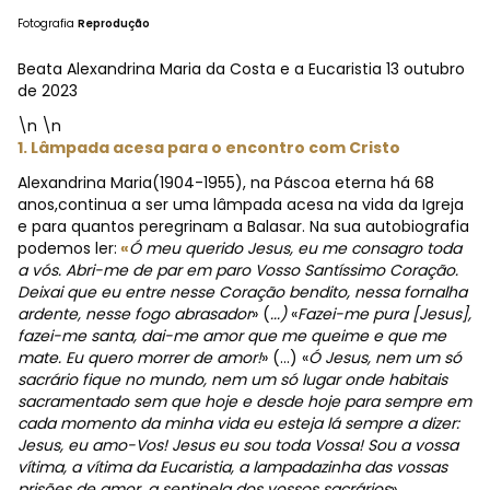
Fotografia
Reprodução
Beata Alexandrina Maria da Costa e a Eucaristia 13 outubro
de 2023
\n \n
1. Lâmpada acesa para o encontro com Cristo
Alexandrina Maria(1904-1955), na Páscoa eterna há 68
anos,continua a ser uma lâmpada acesa na vida da Igreja
e para quantos peregrinam a Balasar. Na sua autobiografia
podemos ler:
«
Ó meu querido Jesus, eu me consagro toda
a vós. Abri-me de par em par
o Vosso Santíssimo Coração.
Deixai que eu entre nesse Coração bendito, nessa fornalha
ardente, nesse fogo abrasador
» (
...)
«
Fazei-me pura [Jesus],
fazei-me santa, dai-me amor que me queime e que me
mate. Eu quero morrer de amor!
» (...) «
Ó Jesus, nem um só
sacrário fique no mundo, nem um só lugar onde habitais
sacramentado sem que hoje e desde hoje para sempre em
cada momento da minha vida eu esteja lá sempre a dizer:
Jesus, eu amo-Vos! Jesus eu sou toda Vossa! Sou a vossa
vítima, a vítima da Eucaristia, a lampadazinha das vossas
prisões de amor, a sentinela dos vossos sacrários
»