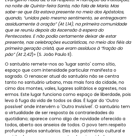
na noite de Quinta-feira Santa, não fala de Maria. Mas
sabe-se que Ela estava presente no meio dos Apóstolos,
quando, “unidos pelo mesmo sentimento, se entregavam
assiduamente à oração” (At 1,14), na primeira comunidade
que se reuniu depois da Ascensão à espera do
Pentecostes. E não podia certamente deixar de estar
presente, nas celebrações eucarísticas, no meio dos fiéis da
primeira geração cristã, que eram assíduos à “fração do
pão” (At 2,42
)» (S. João Paulo II).
O santuário remete-nos ao 'lugar santo' como sítio,
espaço que com intensidade particular manifesta o
sagrado. O renascer atual do santuário não se centra
tanto no santuário urbano, mas mais fora da cidade, no
cimo dos montes, vales, lugares solitários e agrestes, nos
ermos. Este lugar funciona como espaço de liberdade, pois
leva à fuga da vida de todos os dias. É lugar do ‘Outro
possível’ onde intervém o 'Outro Invisível'. O santuário tem
a virtualidade de ser resposta às contrariedades do
quotidiano; aparece como algo de novidade oferecido a
todos, aberto aos anseios de todos. O povo tem respeito
profundo pelos santuários. Eles são património cultural e