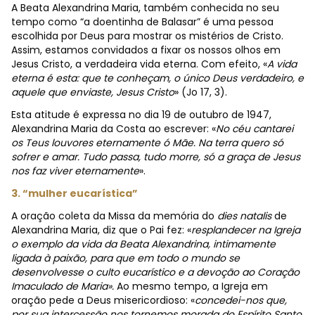
A Beata Alexandrina Maria, também conhecida no seu
tempo como “a doentinha de Balasar” é uma pessoa
escolhida por Deus para mostrar os mistérios de Cristo.
Assim, estamos convidados a fixar os nossos olhos em
Jesus Cristo, a verdadeira vida eterna. Com efeito, «
A vida
eterna é esta: que te conheçam, o único Deus verdadeiro, e
aquele que enviaste, Jesus Cristo
» (Jo 17, 3).
Esta atitude é expressa no dia 19 de outubro de 1947,
Alexandrina Maria da Costa ao escrever: «
No céu cantarei
os Teus louvores eternamente ó Mãe. Na terra quero só
sofrer e amar. Tudo passa, tudo morre, só a graça de Jesus
nos faz viver eternamente
».
3. “mulher eucarística”
A oração coleta da Missa da memória do
dies natalis
de
Alexandrina Maria, diz que o Pai fez: «
resplandecer na Igreja
o exemplo da vida da Beata Alexandrina, intimamente
ligada à paixão, para que em todo o mundo se
desenvolvesse o culto eucarístico e a devoção ao Coração
Imaculado de Maria».
Ao mesmo tempo, a Igreja em
oração pede a Deus misericordioso: «
concedei-nos que,
por sua intercessão nos tornemos morada do Espírito Santo