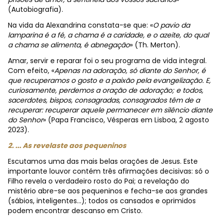
(Autobiografia).
Na vida da Alexandrina constata-se que: «
O pavio da
lamparina é a fé, a chama é a caridade, e o azeite, do qual
a chama se alimenta, é abnegação
» (Th. Merton).
Amar, servir e reparar foi o seu programa de vida integral.
Com efeito,
«
Apenas na adoração, só diante do Senhor, é
que recuperamos o gosto e a paixão pela evangelização. E,
curiosamente, perdemos a oração de adoração; e todos,
sacerdotes, bispos, consagradas, consagrados têm de a
recuperar: recuperar aquele permanecer em silêncio diante
do Senhor
» (Papa Francisco, Vésperas em Lisboa, 2 agosto
2023).
2. ... As revelaste aos pequeninos
Escutamos uma das mais belas orações de Jesus. Este
importante louvor contém três afirmações decisivas: só o
Filho revela o verdadeiro rosto do Pai; a revelação do
mistério abre-se aos pequeninos e fecha-se aos grandes
(sábios, inteligentes...); todos os cansados e oprimidos
podem encontrar descanso em Cristo.