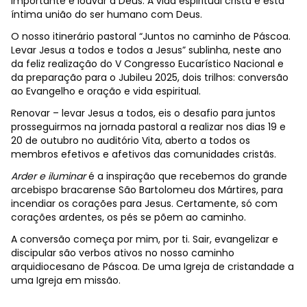
importante é louvar a Deus. A vida espiritual cristã é esta
íntima união do ser humano com Deus.
O nosso itinerário pastoral “Juntos no caminho de Páscoa.
Levar Jesus a todos e todos a Jesus” sublinha, neste ano
da feliz realização do V Congresso Eucarístico Nacional e
da preparação para o Jubileu 2025, dois trilhos: conversão
ao Evangelho e oração e vida espiritual.
Renovar – levar Jesus a todos, eis o desafio para juntos
prosseguirmos na jornada pastoral a realizar nos dias 19 e
20 de outubro no auditório Vita, aberto a todos os
membros efetivos e afetivos das comunidades cristãs.
Arder e iluminar
é a inspiração que recebemos do grande
arcebispo bracarense São Bartolomeu dos Mártires, para
incendiar os corações para Jesus. Certamente, só com
corações ardentes, os pés se põem ao caminho.
A conversão começa por mim, por ti. Sair, evangelizar e
discipular são verbos ativos no nosso caminho
arquidiocesano de Páscoa. De uma Igreja de cristandade a
uma Igreja em missão.