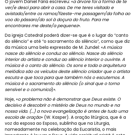
O jovem Daniel Faria escreveu: «
a árvore foi a forma de te
ver/e desci para abrir a casa. De me teres visitado e
avistado/entre os ramos/fizeste-me passagem/da folha ao
voo do pássaro/do sol à doçura do fruto. Para me
encontrares me deste/a pequenez
».
Da igreja Catedral poderá dizer-se que é o lugar do “canto
do silêncio” e até “o sacramento do silêncio”, como que diz
da música uma bela expressão de M. Zundel: «
A música
nasce do silêncio e conduz ao silêncio. Nasce do silêncio
interior do artista e conduz ao silêncio interior o ouvinte. A
música é o canto do silêncio. Os sons e toda a arquitetura
melódica são os veículos deste silêncio criador que o artista
escuta e que toca para que também nós o escutemos. A
música é o sacramento do silêncio (o sinal que o torna
sensível e o comunica
)».
Hoje, «
o problema não é demonstrar que Deus existe. O
decisivo é descobrir o mistério de Deus no mundo e na
nossa vida. (...) a nova evangelização é antes de tudo uma
escola de oração
» (W. Kasper). A oração litúrgica, que é a
voz da esposa ao Esposo, sublinha que na Liturgia,
nomeadamente na celebração da Eucaristia, o mais