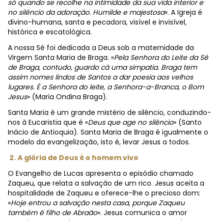
só quando se recolhe na intimidade da sua vida interior e
no silêncio da adoração. Humilde e majestosa
». A Igreja é
divino-humana, santa e pecadora, visível e invisível,
histórica e escatológica.
A nossa Sé foi dedicada a Deus sob a maternidade da
Virgem Santa Maria de Braga. «
Pela Senhora do Leite da Sé
de Braga, contudo, guardo cá uma simpatia. Braga tem
assim nomes lindos de Santos a dar poesia aos velhos
lugares. É a Senhora do leite, a Senhora-a-Branca, o Bom
Jesus
» (Maria Ondina Braga).
Santa Maria é um grande mistério de silêncio, conduzindo-
nos à Eucaristia que é «
Deus que age no silêncio
» (Santo
Inácio de Antioquia). Santa Maria de Braga é igualmente o
modelo da evangelização, isto é, levar Jesus a todos.
2.
A glória de Deus é o homem vivo
O Evangelho de Lucas apresenta o episódio chamado
Zaqueu, que relata a salvação de um rico. Jesus aceita a
hospitalidade de Zaqueu e oferece-lhe o precioso dom:
«
Hoje entrou a salvação nesta casa, porque Zaqueu
também é filho de Abraão
». Jesus comunica o amor