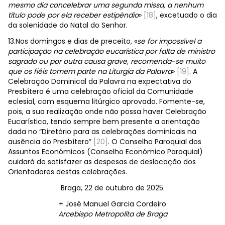
mesmo dia concelebrar uma segunda missa, a nenhum
título pode por ela receber estipêndio
»
[18]
, excetuado o dia
da solenidade do Natal do Senhor.
13.Nos domingos e dias de preceito, «
se for impossível a
participação na celebração eucarística por falta de ministro
sagrado ou por outra causa grave, recomenda-se muito
que os fiéis tomem parte na Liturgia da Palavra
»
[19]
. A
Celebração Dominical da Palavra na expectativa do
Presbítero é uma celebração oficial da Comunidade
eclesial, com esquema litúrgico aprovado. Fomente-se,
pois, a sua realização onde não possa haver Celebração
Eucarística, tendo sempre bem presente a orientação
dada no “Diretório para as celebrações dominicais na
ausência do Presbítero”
[20]
. O Conselho Paroquial dos
Assuntos Económicos (Conselho Económico Paroquial)
cuidará de satisfazer as despesas de deslocação dos
Orientadores destas celebrações.
Braga, 22 de outubro de 2025.
+ José Manuel Garcia Cordeiro
Arcebispo Metropolita de Braga