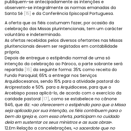
publiquem-se antecipadamente as intenções e
observem-se integralmente as normas emanadas da
Santa Sé
[15]
e da Conferência Episcopal Portuguesa.
A oferta que os fiéis costumam fazer, por ocasião da
celebração das Missas plurintencionais, tem um carácter
voluntário e indeterminado.
As ofertas recebidas pelos diversos ofertantes nas Missas
pluritencionais devem ser registados em contabilidade
própria.
Depois de entregue o estipêndio normal de uma só
intenção da celebração ao Pároco, a parte sobrante será
repartida
[16]
da seguinte forma: 35% como receita do
Fundo Paroquial; 65% a entregar nos Serviços
Arquidiocesanos, sendo 15% para a atividade pastoral do
Arciprestado e 50% para a Arquidiocese, para que o
Arcebispo possa aplicá-lo, de acordo com o exercício da
caridade pastoral
[17]
, como se estabelece no cânone
946, que diz: «
ao oferecerem o estipêndio para que a Missa
seja aplicada por sua intenção, os fiéis contribuem para o
bem da Igreja e, com essa oferta, participam no cuidado
dela em sustentar os seus ministros e as suas obras
».
12.Em Relação a concelebrações, «
o sacerdote que no