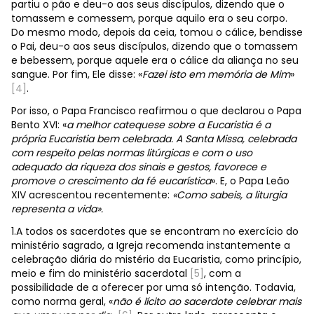
partiu o pão e deu-o aos seus discípulos, dizendo que o
tomassem e comessem, porque aquilo era o seu corpo.
Do mesmo modo, depois da ceia, tomou o cálice, bendisse
o Pai, deu-o aos seus discípulos, dizendo que o tomassem
e bebessem, porque aquele era o cálice da aliança no seu
sangue. Por fim, Ele disse: «
Fazei isto em memória de Mim
»
[4]
.
Por isso, o Papa Francisco reafirmou o que declarou o Papa
Bento XVI: «
a melhor catequese sobre a Eucaristia é a
própria Eucaristia bem celebrada. A Santa Missa, celebrada
com respeito pelas normas litúrgicas e com o uso
adequado da riqueza dos sinais e gestos, favorece e
promove o crescimento da fé eucarística
». E, o Papa Leão
XIV acrescentou recentemente:
«Como sabeis, a liturgia
representa a vida».
1.A todos os sacerdotes que se encontram no exercício do
ministério sagrado, a Igreja recomenda instantemente a
celebração diária do mistério da Eucaristia, como princípio,
meio e fim do ministério sacerdotal
[5]
, com a
possibilidade de a oferecer por uma só intenção. Todavia,
como norma geral, «
não é lícito ao sacerdote celebrar mais