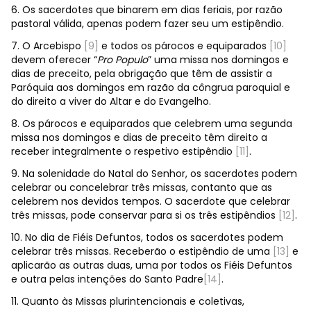
6. Os sacerdotes que binarem em dias feriais, por razão
pastoral válida, apenas podem fazer seu um estipêndio.
7. O Arcebispo
[9]
e todos os párocos e equiparados
[10]
devem oferecer “
Pro Populo
” uma missa nos domingos e
dias de preceito, pela obrigação que têm de assistir a
Paróquia aos domingos em razão da côngrua paroquial e
do direito a viver do Altar e do Evangelho.
8. Os párocos e equiparados que celebrem uma segunda
missa nos domingos e dias de preceito têm direito a
receber integralmente o respetivo estipêndio
[11]
.
9. Na solenidade do Natal do Senhor, os sacerdotes podem
celebrar ou concelebrar três missas, contanto que as
celebrem nos devidos tempos. O sacerdote que celebrar
três missas, pode conservar para si os três estipêndios
[12]
.
10. No dia de Fiéis Defuntos, todos os sacerdotes podem
celebrar três missas. Receberão o estipêndio de uma
[13]
e
aplicarão as outras duas, uma por todos os Fiéis Defuntos
e outra pelas intenções do Santo Padre
[14]
.
11. Quanto às Missas plurintencionais e coletivas,