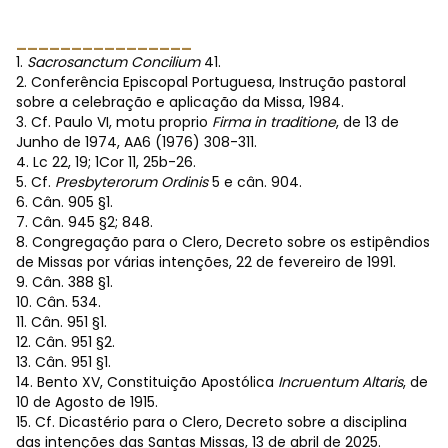
________________
1.
Sacrosanctum Concilium
41.
2. Conferência Episcopal Portuguesa, Instrução pastoral
sobre a celebração e aplicação da Missa, 1984.
3. Cf. Paulo VI, motu proprio
Firma in traditione
, de 13 de
Junho de 1974, AA6 (1976) 308-311.
4. Lc 22, 19; 1Cor 11, 25b-26.
5. Cf.
Presbyterorum Ordinis
5 e cân. 904.
6. Cân. 905 §1.
7. Cân. 945 §2; 848.
8. Congregação para o Clero, Decreto sobre os estipêndios
de Missas por várias intenções, 22 de fevereiro de 1991.
9. Cân. 388 §1.
10. Cân. 534.
11. Cân. 951 §1.
12. Cân. 951 §2.
13. Cân. 951 §1.
14. Bento XV, Constituição Apostólica
Incruentum Altaris
, de
10 de Agosto de 1915.
15. Cf. Dicastério para o Clero, Decreto sobre a disciplina
das intenções das Santas Missas, 13 de abril de 2025.