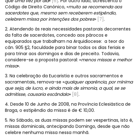
que uma vez por dia
»
[6]
. Por outro lado, acrescenta o
Código de Direito Canónico, «
muito se recomenda aos
sacerdotes que, mesmo sem receberem estipêndio,
celebrem missa por intenções dos pobres
»
[7]
.
2. Atendendo às reais necessidades pastorais decorrentes
da falta de sacerdotes, concedo aos párocos e
equiparados que trabalham na Arquidiocese: a teor do
cân. 905 §2, faculdade para binar todos os dias feriais e
para trinar aos domingos e dias de preceito. Todavia,
considere-se a proposta pastoral: «
menos missas e melhor
missa
».
3. Na celebração da Eucaristia e outros sacramentos e
sacramentais, remova-se «
qualquer aparência, por mínima
que seja, de lucro, e ainda mais de simonia, a qual, se se
admitisse, causaria escândalo
»
[8]
.
4. Desde 10 de Junho de 2008, na Província Eclesiástica de
Braga, o estipêndio da missa é de € 10,00.
5. No Sábado, as duas missas podem ser vespertinas, isto é,
missas dominicais, antecipando Domingo, desde que não
celebre nenhuma missa nessa manhã.