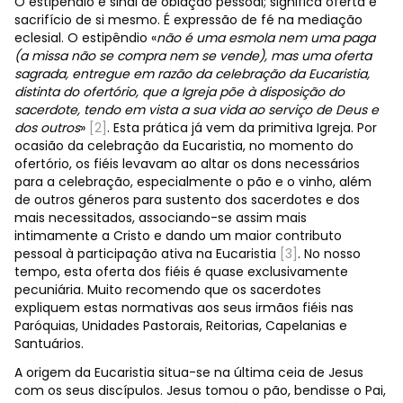
O estipêndio é sinal de oblação pessoal; significa oferta e
sacrifício de si mesmo. É expressão de fé na mediação
eclesial. O estipêndio «
não é uma esmola nem uma paga
(a missa não se compra nem se vende), mas uma oferta
sagrada, entregue em razão da celebração da Eucaristia,
distinta do ofertório, que a Igreja põe à disposição do
sacerdote, tendo em vista a sua vida ao serviço de Deus e
dos outros
»
[2]
. Esta prática já vem da primitiva Igreja. Por
ocasião da celebração da Eucaristia, no momento do
ofertório,
os fiéis levavam ao altar os dons necessários
para a celebração, especialmente o pão e o vinho, além
de outros géneros para sustento dos sacerdotes e dos
mais necessitados, associando-se assim mais
intimamente a Cristo e dando um maior contributo
pessoal à participação ativa na Eucaristia
[3]
. No nosso
tempo, esta oferta dos fiéis é quase exclusivamente
pecuniária. Muito recomendo que os sacerdotes
expliquem estas normativas aos seus irmãos fiéis nas
Paróquias, Unidades Pastorais, Reitorias, Capelanias e
Santuários.
A origem da Eucaristia situa-se na última ceia de Jesus
com os seus discípulos. Jesus tomou o pão, bendisse o Pai,