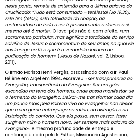
neste ponto, remete de antemão para a última palavra do
Crucificado: “Tudo está consumado – tetélestai (Jo 19,30).
Este fim (télos), esta totalidade da doação, da
metamorfose de todo o ser é precisamente o dar-se a si
mesmo até à morte
». O lava-pés não é, com efeito, «
um
sacramento particular, mas significa a totalidade do serviço
salvífico de Jesus: o sacramentum do seu amor, no qual Ele
nos imerge na fé e que é o verdadeiro lavacro de
purificação do homem
» (
Jesus de Nazaré
, vol. 2, Lisboa,
2011).
O Irmão Marista Henri Vergès, assassinado com a Ir. Paul-
Hélène em Argel em 1994, escreveu: «
ser transparência ao
Evangelho, transparência do Evangelho. Ser um grão
escondido na terra dos homens, onde possa manifestar-se
o fermento do Evangelho. Deixar-me transformar cada dia
um pouco mais pela Palavra viva do Evangelho: não deixar
que o seu gume enfraqueça na rotina, na distração e na
instalação do conforto. Que ela possa, sem cessar, fazer
surgir em mim o homem novo. Ser sempre mais palavra do
Evangelho
». A mesma profundidade de entrega e
confiança é dada pela Ir. Esther, Missionária Agostiniana,