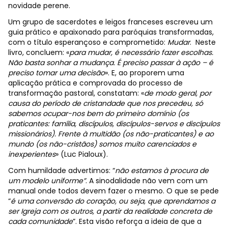
novidade perene.
Um grupo de sacerdotes e leigos franceses escreveu um
guia prático e apaixonado para paróquias transformadas,
com o título esperançoso e comprometido:
Mudar
.
Neste
livro, concluem: «
para mudar, é necessário fazer escolhas.
Não basta sonhar a mudança. É preciso passar à ação – é
preciso tomar uma decisão
». E, ao proporem uma
aplicação prática e comprovada do processo de
transformação pastoral, constatam: «
de modo geral, por
causa do período de cristandade que nos precedeu, só
sabemos ocupar-nos bem do primeiro domínio (os
praticantes: família, discípulos, discípulos-servos e discípulos
missionários). Frente à multidão (os não-praticantes) e ao
mundo (os não-cristãos) somos muito carenciados e
inexperientes
» (Luc Pialoux).
Com humildade advertimos: “
não estamos à procura de
um modelo uniforme”
. A sinodalidade não vem com um
manual onde todos devem fazer o mesmo. O que se pede
“
é uma conversão do coração, ou seja, que aprendamos a
ser Igreja com os outros, a partir da realidade concreta de
cada comunidade
”. Esta visão reforça a ideia de que a