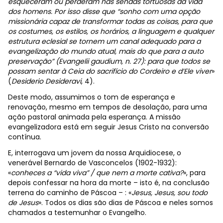
esqueceram ou perderam nas sendas tortuosas da vida
dos homens. Por isso disse que “sonho com uma opção
missionária capaz de transformar todas as coisas, para que
os costumes, os estilos, os horários, a linguagem e qualquer
estrutura eclesial se tornem um canal adequado para a
evangelização do mundo atual, mais do que para a auto
preservação” (Evangelii gaudium, n. 27): para que todos se
possam sentar à Ceia do sacrifício do Cordeiro e d’Ele viver
»
(
Desiderio Desideravi
, 4).
Deste modo, assumimos o tom de esperança e
renovação, mesmo em tempos de desolação, para uma
ação pastoral animada pela esperança. A missão
evangelizadora está em seguir Jesus Cristo na conversão
contínua.
E, interrogava um jovem da nossa Arquidiocese, o
venerável Bernardo de Vasconcelos (1902-1932):
«
conheces a “vida viva” / que nem a morte cativa?
», para
depois confessar na hora da morte – isto é, na conclusão
terrena do caminho de Páscoa – : «
Jesus, Jesus, sou todo
de Jesus
». Todos os dias são dias de Páscoa e neles somos
chamados a testemunhar o Evangelho.