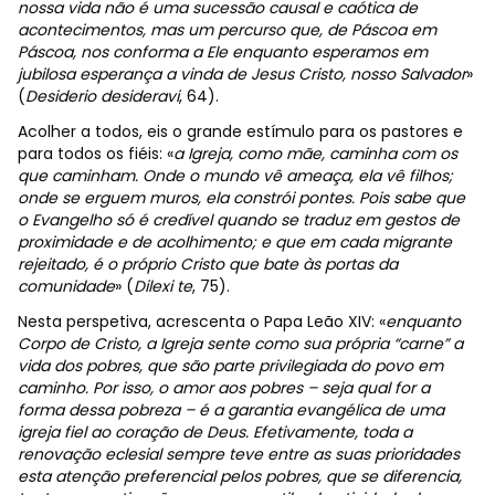
nossa vida não é uma sucessão causal e caótica de
acontecimentos, mas um percurso que, de Páscoa em
Páscoa, nos conforma a Ele enquanto esperamos em
jubilosa esperança a vinda de Jesus Cristo, nosso Salvador
»
(
Desiderio desideravi
, 64).
Acolher a todos, eis o grande estímulo para os pastores e
para todos os fiéis: «
a Igreja, como mãe, caminha com os
que caminham. Onde o mundo vê ameaça, ela vê filhos;
onde se erguem muros, ela constrói pontes. Pois sabe que
o Evangelho só é credível quando se traduz em gestos de
proximidade e de acolhimento; e que em cada migrante
rejeitado, é o próprio Cristo que bate às portas da
comunidade
» (
Dilexi te
,
75).
Nesta perspetiva, acrescenta o Papa Leão XIV: «
enquanto
Corpo de Cristo, a Igreja sente como sua própria “carne” a
vida dos pobres, que são parte privilegiada do povo em
caminho. Por isso, o amor aos pobres – seja qual for a
forma dessa pobreza – é a garantia evangélica de uma
igreja fiel ao coração de Deus. Efetivamente, toda a
renovação eclesial sempre teve entre as suas prioridades
esta atenção preferencial pelos pobres, que se diferencia,