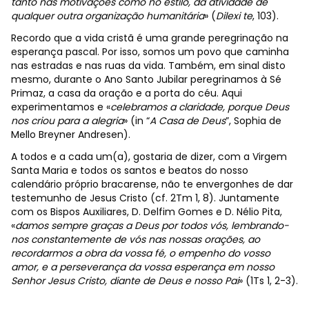
tanto nas motivações como no estilo, da atividade de
qualquer outra organização humanitária
» (
Dilexi te
, 103).
Recordo que a vida cristã é uma grande peregrinação na
esperança pascal. Por isso, somos um povo que caminha
nas estradas e nas ruas da vida. Também, em sinal disto
mesmo, durante o Ano Santo Jubilar peregrinamos à Sé
Primaz, a casa da oração e a porta do céu. Aqui
experimentamos e «
celebramos a claridade, porque Deus
nos criou para a alegria
» (in “
A Casa de Deus
”, Sophia de
Mello Breyner Andresen).
A todos e a cada um(a), gostaria de dizer, com a Virgem
Santa Maria e todos os santos e beatos do nosso
calendário próprio bracarense, não te envergonhes de dar
testemunho de Jesus Cristo (cf. 2Tm 1, 8). Juntamente
com os Bispos Auxiliares, D. Delfim Gomes e D. Nélio Pita,
«
damos sempre graças a Deus por todos vós, lembrando-
nos constantemente de vós nas nossas orações, ao
recordarmos a obra da vossa fé, o empenho do vosso
amor, e a perseverança da vossa esperança em nosso
Senhor Jesus Cristo, diante de Deus e nosso Pai
» (1Ts 1, 2-3).