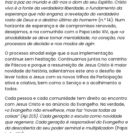
traz a paz ao mundo e dá-nos o dom do seu Espírito. Cristo
vivo é a fonte da verdadeira liberdade, o fundamento da
esperança que não engana, a revelação do verdadeiro
rosto
de Deus e o destino último do homem
» (n.º 14). Num
horizonte de esperança e de compromisso renovado,
desejamos, e na comunhão com o Papa Leão XIV, que «
a
sinodalidade se deve tornar mentalidade, no coração, nos
processos de decisão e nos modos de agir
».
O processo sinodal exige que a sua implementação
continue sem hesitação. Continuamos juntos no caminho
de Páscoa e porque a ressurreição de Jesus Cristo é maior
novidade da história, salientamos este ano o desafio de
levar todos a Jesus com os novos trilhos da Participação
ativa e criativa, bem como o Serviço e o acolhimento a
todos.
Cada pessoa e cada comunidade tem direito ao encontro
com Jesus Cristo e ao anúncio do Evangelho.
Na verdade,
«
o Evangelho não envelhece, mas faz “novas todas as
coisas” (Ap 21,5). Cada geração o escuta como novidade
que regenera. Cada geração é responsável do Evangelho e
da descoberta do seu poder seminal e multiplicador
» (Papa