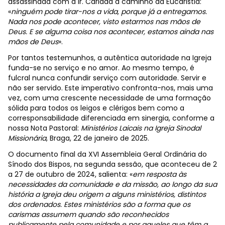
assassinada com a Ir. Caridad a caminho da Eucaristia:
«
ninguém pode tirar-nos a vida, porque já a entregamos.
Nada nos pode acontecer, visto estarmos nas mãos de
Deus. E se alguma coisa nos acontecer, estamos ainda nas
mãos de Deus
».
Por tantos testemunhos, a autêntica autoridade na Igreja
funda-se no serviço e no amor. Ao mesmo tempo, é
fulcral nunca confundir serviço com autoridade. Servir e
não ser servido. Este imperativo confronta-nos, mais uma
vez, com uma crescente necessidade de uma formação
sólida para todos os leigos e clérigos bem como a
corresponsabilidade diferenciada em sinergia, conforme a
nossa Nota Pastoral:
Ministérios Laicais na Igreja Sinodal
Missionária
, Braga, 22 de janeiro de 2025.
O documento final da XVI Assembleia Geral Ordinária do
Sínodo dos Bispos, na segunda sessão, que aconteceu de 2
a 27 de outubro de 2024, salienta: «
em resposta às
necessidades da comunidade e da missão, ao longo da sua
história a Igreja deu origem a alguns ministérios, distintos
dos ordenados. Estes ministérios são a forma que os
carismas assumem quando são reconhecidos
publicamente pela comunidade e por aqueles que têm a