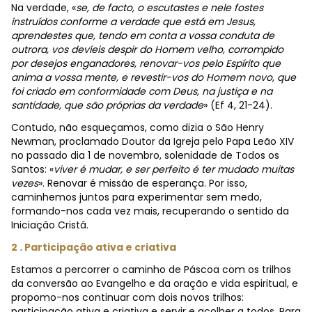
Na verdade, «
se, de facto, o escutastes e nele fostes
instruídos conforme a verdade que está em Jesus,
aprendestes que, tendo em conta a vossa conduta de
outrora, vos devíeis despir do Homem velho, corrompido
por desejos enganadores, renovar-vos pelo Espírito que
anima a vossa mente, e revestir-vos do Homem novo, que
foi criado em conformidade com Deus, na justiça e na
santidade, que são próprias da verdade
» (Ef 4, 21-24).
Contudo, não esqueçamos, como dizia o São Henry
Newman, proclamado Doutor da Igreja pelo Papa Leão XIV
no passado dia 1 de novembro, solenidade de Todos os
Santos: «
viver é mudar, e ser perfeito é ter mudado muitas
vezes
». Renovar é missão de esperança. Por isso,
caminhemos juntos para experimentar sem medo,
formando-nos cada vez mais, recuperando o sentido da
Iniciação Cristã.
2 . Participação ativa e criativa
Estamos a percorrer o caminho de Páscoa com os trilhos
da conversão ao Evangelho e da oração e vida espiritual, e
propomo-nos continuar com
dois novos trilhos:
participação ativa e criativa e servir e acolher a todos. Para