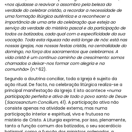
«
nos ajudasse a reavivar o assombro pela beleza da
verdade do celebrar cristão, a recordar a necessidade de
uma formação litúrgica autêntica e a reconhecer a
importância de uma arte da celebração que esteja ao
serviço da verdade do mistério pascal e da participação de
todos os batizados, cada qual com a especificidade da sua
vocação. Toda esta riqueza não está longe de nós: está nas
nossas igrejas, nas nossas festas cristãs, na centralidade do
domingo, na força dos sacramentos que celebramos. A
vida cristã é um contínuo caminho de crescimento: somos
chamados a deixar-nos formar com alegria e na
comunhão
»
(n.º 62).
Segundo a doutrina conciliar, toda a Igreja é sujeito da
ação ritual. De facto, na celebração litúrgica realiza-se a
principal manifestação da Igreja. E isto acontece «
numa
participação perfeita e ativa de todo o povo santo de Deus
»
(
Sacrosanctum Concilium
, 41). A participação ativa não
consiste apenas na atividade externa, mas numa
participação interior e espiritual, viva e frutuosa no
mistério de Cristo. A Liturgia exprime, por isso, plenamente,
tanto a função comum dos batizados, o seu sacerdócio
batismal, como a função dos ministros ordenados, a