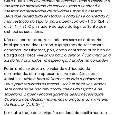
Com efeito, «
há diversidade de carismas, mas o Espírito é o
mesmo; há diversidade de serviços, mas o Senhor é o
mesmo; há diversidade de atividades, mas é o mesmo
Deus que realiza tudo em todos. A cada um é concedida a
manifestação do Espírito, para o bem comum
» (
1Cor 12,4-7;
cf. Ef 4,11-13). O primado é da ação do Espírito Santo que
distribui os seus dons.
Não uns contra os outros e não uns sem os outros. Na
inteligência de doar tempo, a Igreja tem de ser sempre
generosa. Prossigamos, pois, como cantamos num hino da
Liturgia das Horas: «
vivamos para o Senhor, / caminhando à
luz da fé, / animados na esperança, / unidos na caridade».
Porém, não se descura o valor da edificação da
comunidade, como apresenta o livro dos Atos dos
Apóstolos: «
Não é bom deixarmos de lado a palavra de
Deus para servirmos às mesas. Escolhei entre vós, irmãos,
sete homens de boa reputação, cheios do Espírito e de
sabedoria, a quem encarregaremos dessa necessidade.
Quanto a nós, dedicar-nos-emos à oração e ao ministério
da Palavra
» (At 6, 2-4).
Um outro traço do serviço é o cuidado do acolhimento a