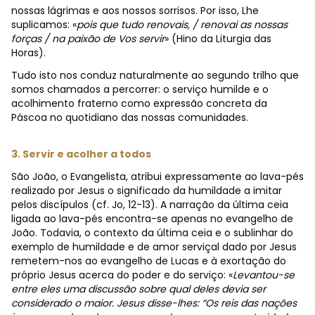
nossas lágrimas e aos nossos sorrisos. Por isso, Lhe
suplicamos: «
pois que tudo renovais, / renovai as nossas
forças / na paixão de Vos servir
» (Hino da Liturgia das
Horas).
Tudo isto nos conduz naturalmente ao segundo trilho que
somos chamados a percorrer: o serviço humilde e o
acolhimento fraterno como expressão concreta da
Páscoa no quotidiano das nossas comunidades.
3. Servir e acolher a todos
São João, o Evangelista, atribui expressamente ao lava-pés
realizado por Jesus o significado da humildade a imitar
pelos discípulos (cf. Jo, 12-13). A narração da última ceia
ligada ao lava-pés encontra-se apenas no evangelho de
João. Todavia, o contexto da última ceia e o sublinhar do
exemplo de humildade e de amor serviçal dado por Jesus
remetem-nos ao evangelho de Lucas e à exortação do
próprio Jesus acerca do poder e do serviço: «
Levantou-se
entre eles uma discussão sobre qual deles devia ser
considerado o maior. Jesus disse-lhes: “Os reis das nações