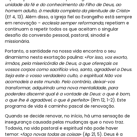
unidade da fé e do conhecimento do Filho de Deus, ao
homem adulto, à medida completa da plenitude de Cristo
»
(Ef 4, 13).
Além disso, a Igreja fiel ao Evangelho está sempre
em renovação –
ecclesia semper reformanda
, repetiam e
continuam a repetir todos os que aceitam o singular
desafio da conversão pessoal, pastoral, sinodal e
missionária.
Portanto, a santidade na nossa vida encontra o seu
dinamismo nesta exortação paulina: «
Por isso, vos exorto,
irmãos, pela misericórdia de Deus, a que ofereçais os
vossos corpos como sacrifício vivo, santo, agradável a Deus.
Seja este o vosso verdadeiro culto, o espiritual.
Não vos
acomodeis a este mundo. Pelo contrário, deixai-vos
transformar, adquirindo uma nova mentalidade, para
poderdes discernir qual é a vontade de Deus: o que é bom,
o que lhe é agradável, o que é perfeito
» (Rm 12, 1-2). Este
programa de vida é caminho pascal de renovação.
Quando se decide renovar, no início, há uma sensação de
insegurança causada pelas mudanças que o novo traz.
Todavia, na vida pastoral e espiritual não pode haver
temor: «
faço novas todas as coisas
» (Ap 21, 5). Deus é a