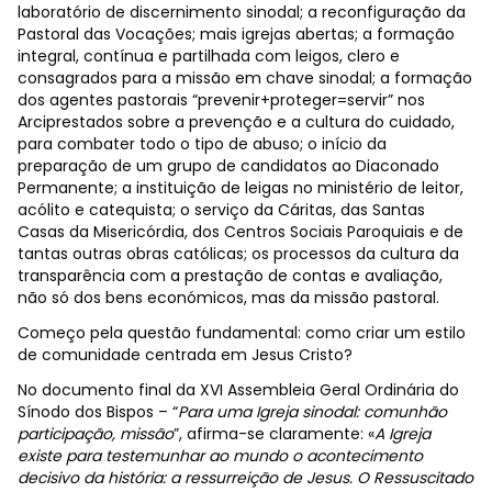
laboratório de discernimento sinodal; a reconfiguração da
Pastoral das Vocações; mais igrejas abertas; a formação
integral, contínua e partilhada com leigos, clero e
consagrados para a missão em chave sinodal; a formação
dos agentes pastorais “prevenir+proteger=servir” nos
Arciprestados sobre a prevenção e a cultura do cuidado,
para combater todo o tipo de abuso; o início da
preparação de um grupo de candidatos ao Diaconado
Permanente; a instituição de leigas no ministério de leitor,
acólito e catequista; o serviço da Cáritas, das Santas
Casas da Misericórdia, dos Centros Sociais Paroquiais e de
tantas outras obras católicas; os processos da cultura da
transparência com a prestação de contas e avaliação,
não só dos bens económicos, mas da missão pastoral.
Começo pela questão fundamental: como criar um estilo
de comunidade centrada em Jesus Cristo?
No documento final da XVI Assembleia Geral Ordinária do
Sínodo dos Bispos – “
Para uma Igreja sinodal: comunhão
participação, missão
”, afirma-se claramente: «
A Igreja
existe para testemunhar ao mundo o acontecimento
decisivo da história: a ressurreição de Jesus. O Ressuscitado