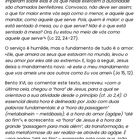
imperam sobre elas e os que nelas exercem a autoridade
são chamados benfeitores. Convosco, não deve ser assim;
o que for maior entre vós seja como o menor, e aquele que
mandar, como aquele que serve. Pois, quem é maior: o que
está sentado à mesa, ou o que serve? Não é o que está
sentado à mesa? Ora, Eu estou no meio de vós como
aquele que serve”
» (Lc 22, 24-27).
O serviço é humilde, mas o fundamento de tudo é o amor:
«
Ele, que amara os seus que estavam no mundo, levou o
seu amor por eles até ao extremo».
E, logo a seguir, Jesus
deixa o mandamento novo
: «é este o meu mandamento:
que vos ameis uns aos outros como Eu vos amei»
(Jo 15, 12).
Bento XVI, ao comentar este texto, escreveu: «
com a
última ceia, chegou a “hora” de Jesus, para a qual se
orientava a sua atividade desde o princípio (cf. Jo 2,4). O
essencial desta hora é delineado por João com duas
palavras fundamentais: é a “hora da passagem”
(metabaínein – metábasis); é a hora do amor (agápe) “até
ao fim”»
,
e acrescenta:
«a “hora” de Jesus é a hora da
grande “passagem para mais além”, da transformação, e
esta metaformose do ser realiza-se através da agápe. É
uma agápe “até ao fim” – expressão esta com que João,