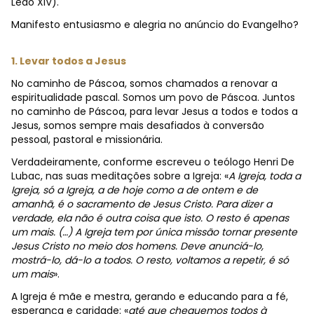
Leão XIV).
Manifesto entusiasmo e alegria no anúncio do Evangelho?
1. Levar todos a Jesus
No caminho de Páscoa, somos chamados a renovar a
espiritualidade pascal. Somos um povo de Páscoa.
Juntos
no caminho de Páscoa, para levar Jesus a todos e todos a
Jesus, somos sempre mais desafiados à conversão
pessoal, pastoral e missionária.
Verdadeiramente, conforme escreveu o teólogo Henri De
Lubac, nas suas meditações sobre a Igreja: «
A Igreja, toda a
Igreja, só a Igreja, a de hoje como a de ontem e de
amanhã, é o sacramento de Jesus Cristo. Para dizer a
verdade, ela não é outra coisa que isto. O resto é apenas
um mais. (…) A Igreja tem por única missão tornar presente
Jesus Cristo no meio dos homens. Deve anunciá-lo,
mostrá-lo, dá-lo a todos. O resto, voltamos a repetir, é só
um mais
».
A Igreja é mãe e mestra, gerando e educando para a fé,
esperança e caridade: «
até que cheguemos todos à