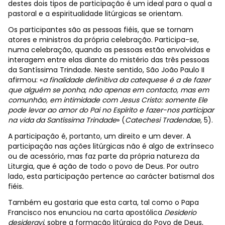
destes dois tipos de participação é um ideal para o qual a
pastoral e a espiritualidade litúrgicas se orientam.
Os participantes são as pessoas fiéis, que se tornam
atores e ministros da própria celebração. Participa-se,
numa celebração, quando as pessoas estão envolvidas e
interagem entre elas diante do mistério das três pessoas
da Santíssima Trindade. Neste sentido, São João Paulo II
afirmou: «
a finalidade definitiva da catequese é a de fazer
que alguém se ponha, não apenas em contacto, mas em
comunhão, em intimidade com Jesus Cristo: somente Ele
pode levar ao amor do Pai no Espírito e fazer-nos participar
na vida da Santíssima Trindade
» (
Catechesi Tradendae
, 5).
A participação é, portanto, um direito e um dever. A
participação nas ações litúrgicas não é algo de extrínseco
ou de acessório, mas faz parte da própria natureza da
Liturgia, que é ação de todo o povo de Deus. Por outro
lado, esta participação pertence ao carácter batismal dos
fiéis.
Também eu gostaria que esta carta, tal como o Papa
Francisco nos enunciou na carta apostólica
Desiderio
desideravi
, sobre a formação litúrgica do Povo de Deus,