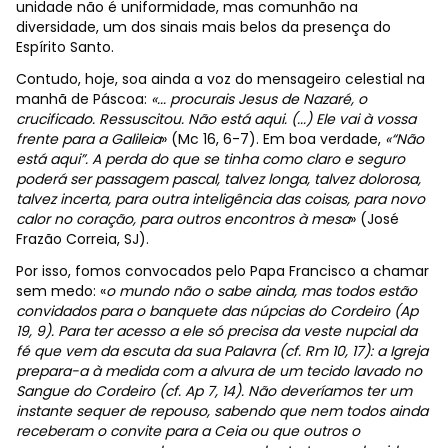
unidade não é uniformidade, mas comunhão na
diversidade, um dos sinais mais belos da presença do
Espírito Santo.
Contudo, hoje, soa ainda a voz do mensageiro celestial na
manhã de Páscoa:
«... procurais Jesus de Nazaré, o
crucificado. Ressuscitou. Não está aqui. (...) Ele vai à vossa
frente para a Galileia
» (Mc 16, 6-7). Em boa verdade,
«“Não
está aqui”. A perda do que se tinha como claro e seguro
poderá ser passagem pascal, talvez longa, talvez dolorosa,
talvez incerta, para outra inteligência das coisas, para novo
calor no coração, para outros encontros à mesa
» (José
Frazão Correia, SJ).
Por isso, fomos convocados pelo Papa Francisco a chamar
sem medo: «
o
mundo não o sabe ainda, mas todos estão
convidados para o banquete das núpcias do Cordeiro (Ap
19, 9). Para ter acesso a ele só precisa da veste nupcial da
fé que vem da escuta da sua Palavra (cf. Rm 10, 17): a Igreja
prepara-a à medida com a alvura de um tecido lavado no
Sangue do Cordeiro (cf. Ap 7, 14). Não deveríamos ter um
instante sequer de repouso, sabendo que nem todos ainda
receberam o convite para a Ceia ou que outros o