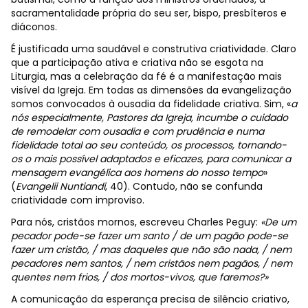
sacramentalidade própria do seu ser, bispo, presbíteros e
diáconos.
É justificada uma saudável e construtiva criatividade. Claro
que a participação ativa e criativa não se esgota na
Liturgia, mas a celebração da fé é a manifestação mais
visível da Igreja. Em todas as dimensões da evangelização
somos convocados à ousadia da fidelidade criativa.
Sim, «
a
nós especialmente, Pastores da Igreja, incumbe o cuidado
de remodelar com ousadia e com prudência e numa
fidelidade total ao seu conteúdo, os processos, tornando-
os o mais possível adaptados e eficazes, para comunicar a
mensagem evangélica aos homens do nosso tempo
»
(
Evangelii Nuntiandi
, 40). Contudo, não se confunda
criatividade com improviso.
Para nós, cristãos mornos, escreveu Charles Peguy:
«De um
pecador pode-se fazer um santo / de um pagão pode-se
fazer um cristão, / mas daqueles que não são nada, / nem
pecadores nem santos, / nem cristãos nem pagãos, / nem
quentes nem frios, / dos mortos-vivos, que faremos?»
A comunicação da esperança precisa de silêncio criativo,