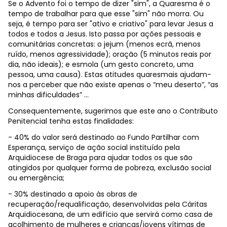
Se o Advento foi o tempo de dizer "sim", a Quaresma é o
tempo de trabalhar para que esse "sim" não morra. Ou
seja, é tempo para ser "ativo e criativo" para levar Jesus a
todos e todos a Jesus. Isto passa por ações pessoais e
comunitárias concretas: o jejum (menos ecrã, menos
ruído, menos agressividade); oração (5 minutos reais por
dia, não ideais); e esmola (um gesto concreto, uma
pessoa, uma causa). Estas atitudes quaresmais ajudam-
nos a perceber que não existe apenas o “meu deserto”, “as
minhas dificuldades” ...
Consequentemente, sugerimos que este ano o Contributo
Penitencial tenha estas finalidades:
- 40% do valor será destinado ao Fundo Partilhar com
Esperança, serviço de ação social instituído pela
Arquidiocese de Braga para ajudar todos os que são
atingidos por qualquer forma de pobreza, exclusão social
ou emergência;
- 30% destinado a apoio às obras de
recuperação/requalificação, desenvolvidas pela Cáritas
Arquidiocesana, de um edifício que servirá como casa de
acolhimento de mulheres e crianças/jovens vítimas de