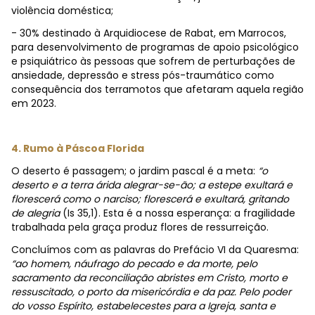
violência doméstica;
- 30% destinado à Arquidiocese de Rabat, em Marrocos,
para desenvolvimento de programas de apoio psicológico
e psiquiátrico às pessoas que sofrem de perturbações de
ansiedade, depressão e stress pós-traumático como
consequência dos terramotos que afetaram aquela região
em 2023.
4. Rumo à Páscoa Florida
O deserto é passagem; o jardim pascal é a meta:
“o
deserto e a terra árida alegrar-se-ão; a estepe exultará e
florescerá como o narciso; florescerá e exultará, gritando
de alegria
(Is 35,1). Esta é a nossa esperança: a fragilidade
trabalhada pela graça produz flores de ressurreição.
Concluímos com as palavras do Prefácio VI da Quaresma:
“ao homem, náufrago do pecado e da morte, pelo
sacramento da reconciliação abristes em Cristo, morto e
ressuscitado, o porto da misericórdia e da paz. Pelo poder
do vosso Espírito, estabelecestes para a Igreja, santa e