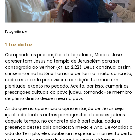
Fotografia
DM
1. Luz da Luz
Cumprindo as prescrições da lei judaica, Maria e José
apresentam Jesus no templo de Jerusalém para ser
consagrado ao Senhor (cf. Lc 2,22). Deus continua, assim,
a inserir-se na história humana de forma muito concreta,
nada recusando para viver a condição humana em
plenitude, exceto no pecado. Aceita, por isso, cumprir as
prescrições cultuais do povo judeu, tornando-se membro
de pleno direito desse mesmo povo.
Ainda que na aparência a apresentação de Jesus seja
igual à de tantos outros primogénitos de casais judeus
daquele tempo, no concreto ela é particular, dada a
presença destes dois anciãos: Simeão e Ana. Devotados à
vida do Templo, eles souberam esperar o momento certo
para que a promessa de reconhecerem o Messias se