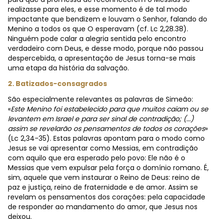
realizasse para eles, e esse momento é de tal modo
impactante que bendizem e louvam o Senhor, falando do
Menino a todos os que O esperavam (cf. Lc 2,28.38).
Ninguém pode calar a alegria sentida pelo encontro
verdadeiro com Deus, e desse modo, porque não passou
despercebida, a apresentação de Jesus torna-se mais
uma etapa da história da salvação.
2. Batizados-consagrados
São especialmente relevantes as palavras de Simeão:
«
Este Menino foi estabelecido para que muitos caiam ou se
levantem em Israel e para ser sinal de contradição; (...)
assim se revelarão os pensamentos de todos os corações
»
(Lc 2,34-35). Estas palavras apontam para o modo como
Jesus se vai apresentar como Messias, em contradição
com aquilo que era esperado pelo povo: Ele não é o
Messias que vem expulsar pela força o domínio romano. É,
sim, aquele que vem instaurar o Reino de Deus: reino de
paz e justiça, reino de fraternidade e de amor. Assim se
revelam os pensamentos dos corações: pela capacidade
de responder ao mandamento do amor, que Jesus nos
deixou.