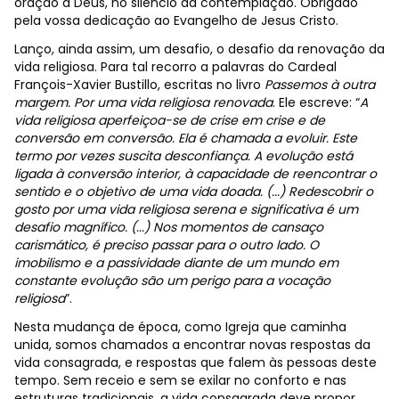
oração a Deus, no silêncio da contemplação. Obrigado
pela vossa dedicação ao Evangelho de Jesus Cristo.
Lanço, ainda assim, um desafio, o desafio da renovação da
vida religiosa. Para tal recorro a palavras do Cardeal
François-Xavier Bustillo, escritas no livro
Passemos à outra
margem. Por uma vida religiosa renovada
. Ele escreve: “
A
vida religiosa aperfeiçoa-se de crise em crise e de
conversão em conversão. Ela é chamada a evoluir. Este
termo por vezes suscita desconfiança. A evolução está
ligada à conversão interior, à capacidade de reencontrar o
sentido e o objetivo de uma vida doada. (...) Redescobrir o
gosto por uma vida religiosa serena e significativa é um
desafio magnífico. (...) Nos momentos de cansaço
carismático, é preciso passar para o outro lado. O
imobilismo e a passividade diante de um mundo em
constante evolução são um perigo para a vocação
religiosa
”.
Nesta mudança de época, como Igreja que caminha
unida, somos chamados a encontrar novas respostas da
vida consagrada, e respostas que falem às pessoas deste
tempo. Sem receio e sem se exilar no conforto e nas
estruturas tradicionais, a vida consagrada deve propor