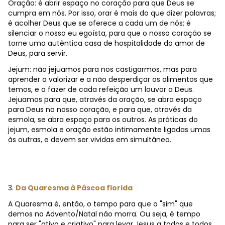
Oração: é abrir espaço no coração para que Deus se
cumpra em nós. Por isso, orar é mais do que dizer palavras;
é acolher Deus que se oferece a cada um de nós; é
silenciar o nosso eu egoísta, para que o nosso coração se
torne uma autêntica casa de hospitalidade do amor de
Deus, para servir.
Jejum: não jejuamos para nos castigarmos, mas para
aprender a valorizar e a não desperdiçar os alimentos que
temos, e a fazer de cada refeição um louvor a Deus.
Jejuamos para que, através da oração, se abra espaço
para Deus no nosso coração, e para que, através da
esmola, se abra espaço para os outros. As práticas do
jejum, esmola e oração estão intimamente ligadas umas
às outras, e devem ser vividas em simultâneo.
3.
Da Quaresma à Páscoa florida
A Quaresma é, então, o tempo para que o "sim" que
demos no Advento/Natal não morra. Ou seja, é tempo
para ser "ativo e criativo" para levar Jesus a todos e todos