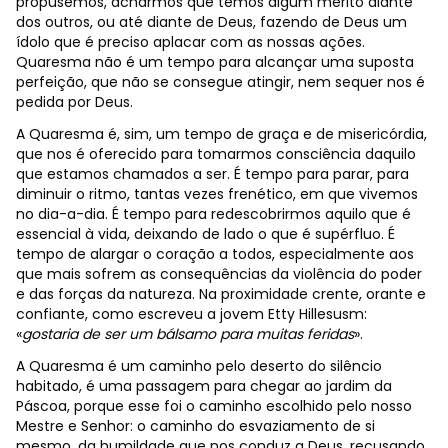
propusemos, acharmos que temos algum mérito diante
dos outros, ou até diante de Deus, fazendo de Deus um
ídolo que é preciso aplacar com as nossas ações.
Quaresma não é um tempo para alcançar uma suposta
perfeição, que não se consegue atingir, nem sequer nos é
pedida por Deus.
A Quaresma é, sim, um tempo de graça e de misericórdia,
que nos é oferecido para tomarmos consciência daquilo
que estamos chamados a ser. É tempo para parar, para
diminuir o ritmo, tantas vezes frenético, em que vivemos
no dia-a-dia. É tempo para redescobrirmos aquilo que é
essencial à vida, deixando de lado o que é supérfluo. É
tempo de alargar o coração a todos, especialmente aos
que mais sofrem as consequências da violência do poder
e das forças da natureza. Na proximidade crente, orante e
confiante, como escreveu a jovem Etty Hillesusm:
«
gostaria de ser um bálsamo para muitas feridas
».
A Quaresma é um caminho pelo deserto do silêncio
habitado, é uma passagem para chegar ao jardim da
Páscoa, porque esse foi o caminho escolhido pelo nosso
Mestre e Senhor: o caminho do esvaziamento de si
mesmo, da humildade que nos conduz a Deus, recusando