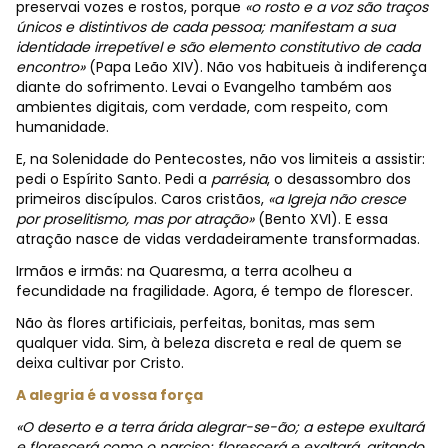
preservai vozes e rostos, porque
«o rosto e a voz são traços
únicos e distintivos de cada pessoa; manifestam a sua
identidade irrepetível e são elemento constitutivo de cada
encontro»
(Papa Leão XIV). Não vos habitueis à indiferença
diante do sofrimento. Levai o Evangelho também aos
ambientes digitais, com verdade, com respeito, com
humanidade.
E, na Solenidade do Pentecostes, não vos limiteis a assistir:
pedi o Espírito Santo. Pedi a
parrésia
, o desassombro dos
primeiros discípulos. Caros cristãos,
«a Igreja não cresce
por proselitismo, mas por atração»
(Bento XVI). E essa
atração nasce de vidas verdadeiramente transformadas.
Irmãos e irmãs: na Quaresma, a terra acolheu a
fecundidade na fragilidade. Agora, é tempo de florescer.
Não às flores artificiais, perfeitas, bonitas, mas sem
qualquer vida. Sim, à beleza discreta e real de quem se
deixa cultivar por Cristo.
A alegria é a vossa força
«O deserto e a terra árida alegrar-se-ão; a estepe exultará
e florescerá como o narciso; florescerá e exaltará, gritando