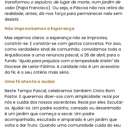
transformou o sepulcro, de lugar de morte, num jardim de
vida»
(Papa Francisco). Ou seja, a Páscoa não nos retira da
realidade; antes, dá-nos força para permanecer nela sem
desistir.
Não improvisamos a Esperança
Mas sejamos claros: a esperança não se improvisa,
constrói-se. E constrói-se com gestos concretos. Por isso,
como verdadeiro sinal de comunhão, convidamos toda a
Arquidiocese a uma renúncia pascal, a 26 de abril, para o
fundo
“Ajuda para prejuízos com a tempestade Kristin”
da
Diocese de Leiria-Fátima. A caridade não é um acessório
da fé; é o seu critério mais sério.
Uma fé atenta e audaz
Neste Tempo Pascal, celebramos também Cristo Bom
Pastor. E queremos dizer-vos com simplicidade: rezai por
nós e cuidai dos nossos sacerdotes. Rezai por eles. Escutai-
os. Ajudai-os. Um padre sozinho, cansado ou desanimado
é um jardim que começa a secar. Um padre
acompanhado, escutado e amparado é um jardim que
volta a dar fruto. Quando uma comunidade cuida do seu