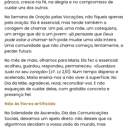
pároco, cresce na fé, na alegria e no compromisso de
cuidar uns dos outros.
Na Semana de Oração pelas Vocações, não fiqueis apenas
pela oração. Ela é essencial, mas tende também a
coragem de chamar. Um pai, uma mãe, um catequista,
um amigo que diz a um jovem:
«já pensaste que Deus
pode estar a chamar-te?»
pode mudar uma vida inteira.
Uma comunidade que não chama começa, lentamente, a
perder futuro.
No mês de maio, olhamos para Maria. Ela fez o essencial:
acolheu, guardou, respondeu, permaneceu.
«Guardava
tudo no seu coração»
(cf.
Lc
2,51). Num tempo disperso e
acelerado, Maria ensina-nos a não viver à superfície. No
Dia da Mãe, agradecei, rezai, reconciliai-vos. E não
esqueçais de cuidar delas, com gratidão concreta e
presença fiel.
Não às flores artificiais
Na Solenidade da Ascensão, Dia das Comunicações
Sociais, deixamos um apelo direto: não deixeis que os
algoritmos decidam a vossa visão do mundo, mas