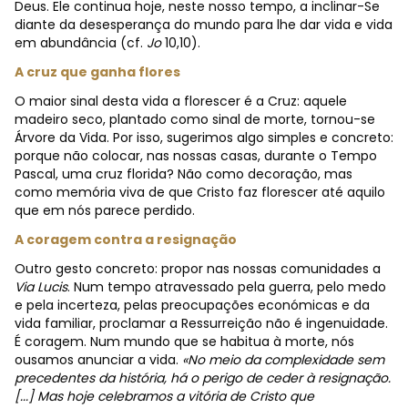
Deus. Ele continua hoje, neste nosso tempo, a inclinar-Se
diante da desesperança do mundo para lhe dar vida e vida
em abundância (cf.
Jo
10,10).
A cruz que ganha flores
O maior sinal desta vida a florescer é a Cruz: aquele
madeiro seco, plantado como sinal de morte, tornou-se
Árvore da Vida. Por isso, sugerimos algo simples e concreto:
porque não colocar, nas nossas casas, durante o Tempo
Pascal, uma cruz florida? Não como decoração, mas
como memória viva de que Cristo faz florescer até aquilo
que em nós parece perdido.
A coragem contra a resignação
Outro gesto concreto: propor nas nossas comunidades a
Via Lucis
. Num tempo atravessado pela guerra, pelo medo
e pela incerteza, pelas preocupações económicas e da
vida familiar, proclamar a Ressurreição não é ingenuidade.
É coragem. Num mundo que se habitua à morte, nós
ousamos anunciar a vida.
«No meio da complexidade sem
precedentes da história, há o perigo de ceder à resignação.
[...] Mas hoje celebramos a vitória de Cristo que