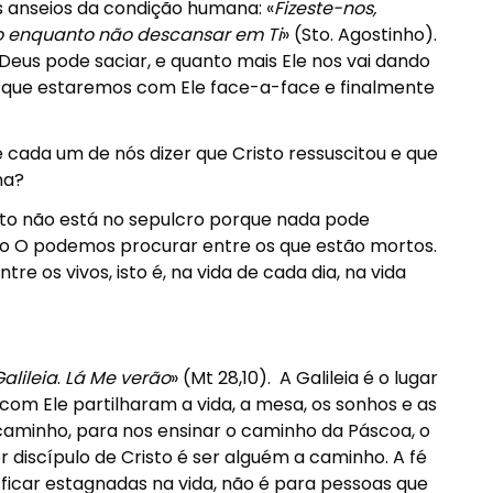
os anseios da condição humana: «
Fizeste-nos,
to enquanto não descansar em Ti
» (Sto. Agostinho).
Deus pode saciar, e quanto mais Ele nos vai dando
m que estaremos com Ele face-a-face e finalmente
 cada um de nós dizer que Cristo ressuscitou e que
na?
isto não está no sepulcro porque nada pode
ão O podemos procurar entre os que estão mortos.
 os vivos, isto é, na vida de cada dia, na vida
alileia
.
Lá Me verão
» (Mt 28,10).
A Galileia é o lugar
com Ele partilharam a vida, a mesa, os sonhos e as
caminho, para nos ensinar o caminho da Páscoa, o
 discípulo de Cristo é ser alguém a caminho. A fé
ficar estagnadas na vida, não é para pessoas que