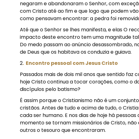
negaram e abandonaram o Senhor, com exceção 
com Cristo até ao fim e que logo que podem vão
como pensavam encontrar: a pedra foi removida,
Até que o Senhor se lhes manifesta, e elas O r
impacto deste encontro tem uma magnitude tal 
Do medo passam ao anúncio desassombrado, na
de Deus que os habitava os conduzia e guiava.
2
.
Encontro pessoal com Jesus Cristo
Passados mais de dois mil anos que sentido faz c
hoje Cristo continua a tocar corações, como o d
discípulos pelo batismo?
É assim porque o Cristianismo não é um conjunt
cristãos. Antes de tudo e acima de tudo, o Crist
cada ser humano. E nos dias de hoje há pessoas q
momento se tornam missionários de Cristo, nã
outros o tesouro que encontraram.