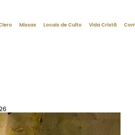
Clero
Missas
Locais de Culto
Vida Cristã
Con
026