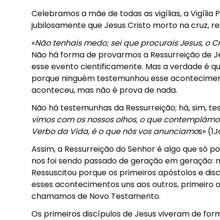
Celebramos a mãe de todas as vigílias, a Vigília
jubilosamente que Jesus Cristo morto na cruz, res
«
Não tenhais medo; sei que procurais Jesus, o Cr
Não há forma de provarmos a Ressurreição de Je
esse evento cientificamente. Mas a verdade é q
porque ninguém testemunhou esse acontecimento
aconteceu, mas não é prova de nada.
Não há testemunhas da Ressurreição; há, sim, te
vimos com os nossos olhos, o que contemplámo
Verbo da Vida, é o que nós vos anunciamo
s» (1
Assim, a Ressurreição do Senhor é algo que só 
nos foi sendo passado de geração em geração:
Ressuscitou porque os primeiros apóstolos e dis
esses acontecimentos uns aos outros, primeiro o
chamamos de Novo Testamento.
Os primeiros discípulos de Jesus viveram de form