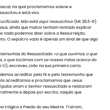
 Pascal, na qual proclamamos solene e
suscitou e está vivo.
ucificado. Não está aqui: ressuscitou
» (Mt 28,5-6).
sus, ainda que muitos tenham tentado explicar
ue nada podemos dizer sobre a Ressurreição,
. O sepulcro vazio é apenas um sinal de que algo
stemunhas do Ressuscitado: «
o que ouvimos, o que
s, o que tocámos com as nossas mãos acerca do
Jo 1,1), escreveu João na sua primeira carta.
podemos acreditar pela fé e pelo testemunho que
 nós acreditamos e proclamamos que Jesus
cípulos viram o Senhor ressuscitado e relataram
ralmente e depois por escrito, naquilo que
a trágica a Paixão do seu Mestre. Traíram,