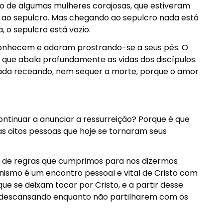
de algumas mulheres corajosas, que estiveram
 ao sepulcro. Mas chegando ao sepulcro nada está
 o sepulcro está vazio.
econhecem e adoram prostrando-se a seus pés. O
que abala profundamente as vidas dos discípulos.
da receando, nem sequer a morte, porque o amor
ontinuar a anunciar a ressurreição? Porque é que
as oitos pessoas que hoje se tornaram seus
o de regras que cumprimos para nos dizermos
ianismo é um encontro pessoal e vital de Cristo com
ue se deixam tocar por Cristo, e a partir desse
o descansando enquanto não partilharem com os