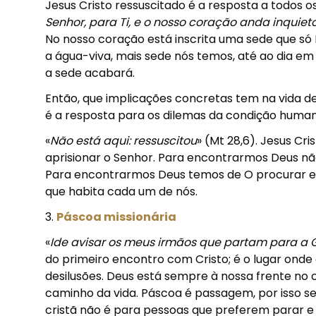
Jesus Cristo ressuscitado é a resposta a todos 
Senhor, para Ti, e o nosso coração anda inquie
No nosso coração está inscrita uma sede que só 
a água-viva, mais sede nós temos, até ao dia e
a sede acabará.
Então, que implicações concretas tem na vida de
é a resposta para os dilemas da condição huma
«
Não está aqui: ressuscitou
» (Mt 28,6). Jesus Cr
aprisionar o Senhor. Para encontrarmos Deus n
Para encontrarmos Deus temos de O procurar entre
que habita cada um de nós.
3.
Páscoa missionária
«
Ide avisar os meus irmãos que partam para a G
do primeiro encontro com Cristo; é o lugar onde 
desilusões. Deus está sempre à nossa frente no 
caminho da vida. Páscoa é passagem, por isso ser
cristã não é para pessoas que preferem parar e 