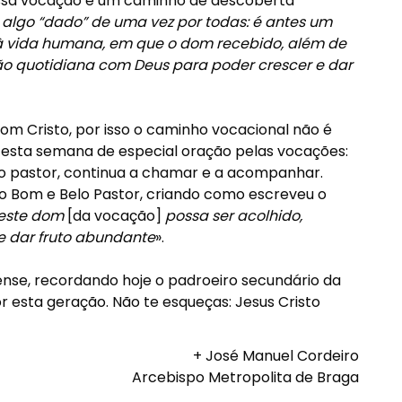
ossa vocação é um caminho de descoberta
algo “dado” de uma vez por todas: é antes um
à vida humana, em que o dom recebido, além de
ão quotidiana com Deus para poder crescer e dar
m Cristo, por isso o caminho vocacional não é
ra esta semana de especial oração pelas vocações:
elo pastor, continua a chamar e a acompanhar.
o Bom e Belo Pastor, criando como escreveu o
 este dom
[da vocação]
possa ser acolhido,
e dar fruto abundante
».
ense, recordando hoje o padroeiro secundário da
r esta geração. Não te esqueças: Jesus Cristo
+ José Manuel Cordeiro
Arcebispo Metropolita de Braga