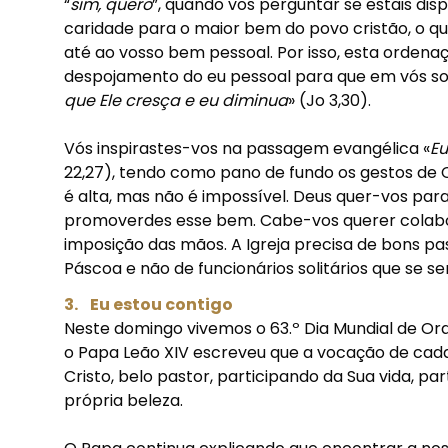
“
sim, quero
”, quando vos perguntar se estais dis
caridade para o maior bem do povo cristão, o q
até ao vosso bem pessoal. Por isso, esta ordena
despojamento do eu pessoal para que em vós sob
que Ele cresça e eu diminua
» (Jo 3,30).
Vós inspirastes-vos na passagem evangélica «
Eu
22,27), tendo como pano de fundo os gestos de C
é alta, mas não é impossível. Deus quer-vos par
promoverdes esse bem. Cabe-vos querer colabo
imposição das mãos. A Igreja precisa de bons pas
Páscoa e não de funcionários solitários que se s
3. Eu estou contigo
Neste domingo vivemos o 63.º Dia Mundial de O
o Papa Leão XIV escreveu que a vocação de cad
Cristo, belo pastor, participando da Sua vida, pa
própria beleza.