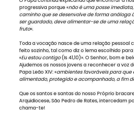
O Papa continua explicando que encontrar a n
progressiva porque «
não é uma posse imediata, 
caminho que se desenvolve de forma análoga 
ser guardado, deve alimentar-se de uma relaç
fruto
».
Toda a vocação nasce de uma relação pessoal co
feito sozinho, tal como diz o lema escolhido pa
«
Eu estou contigo
(Is 41,10)». O Senhor, bom e b
Ajudemos os nossos jovens a reconhecer a voz d
Papa Leão XIV: «
ambientes favoráveis para que
alimentado, protegido e acompanhado, a fim d
Que os santos e santas do nosso Próprio bracar
Arquidiocese, São Pedro de Rates, intercedam po
chama-te!