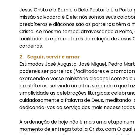
Jesus Cristo é o Bom e o Belo Pastor e é a Porta
missão salvadora é Dele; nós somos seus colabor
presbíteros e diáconos são os porteiros: têm a mi
Cristo. Ao mesmo tempo, atravessando a Porta, q
facilitadores e promotores da relação de Jesus 
cordeiros.
2. Seguir, servir e amar
Estimados José Augusto, José Miguel, Pedro Mart
podereis ser porteiros (facilitadores e promotor
exercendo o vosso ministério diaconal com zelo
presbíteros; servindo ao altar, sabendo o que 
simplicidade as celebrações litúrgicas; celebr
cuidadosamente a Palavra de Deus, meditando
dedicando-vos ao serviço dos mais necessitados
A ordenação de hoje não é mais uma etapa num 
momento de entrega total a Cristo, com O qual s