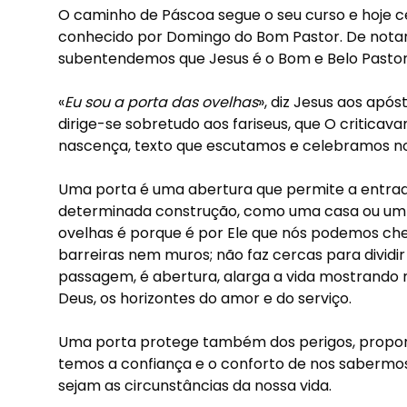
O caminho de Páscoa segue o seu curso e hoje
conhecido por Domingo do Bom Pastor. De not
subentendemos que Jesus é o Bom e Belo Pastor
«
Eu sou a porta das ovelhas
», diz Jesus aos apó
dirige-se sobretudo aos fariseus, que O critica
nascença, texto que escutamos e celebramos n
Uma porta é uma abertura que permite a entrad
determinada construção, como uma casa ou um c
ovelhas é porque é por Ele que nós podemos che
barreiras nem muros; não faz cercas para dividir
passagem, é abertura, alarga a vida mostrando n
Deus, os horizontes do amor e do serviço.
Uma porta protege também dos perigos, proporc
temos a confiança e o conforto de nos saberm
sejam as circunstâncias da nossa vida.