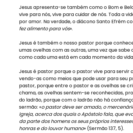
Jesus apresenta-se também como o Bom e Belo 
vive para nós, vive para cuidar de nós. Toda a vida
por amor. Na verdade, o diácono Santo Efrém co
fez alimento para vós
».
Jesus é também o nosso pastor porque conhece
umas ovelhas com as outras, uma vez que sabe a
como cada uma está em cada momento da vida
Jesus é pastor porque o pastor vive para servir 
vendo-as como meios que pode usar para seu pr
pastor, porque entre o pastor e as ovelhas se c
chama, as ovelhas sentem-se reconhecidas, prot
do ladrão, porque com o ladrão não há confianç
sermão: «
o pastor deve ser amado, o mercenário
Igreja, acerca dos quais o Apóstolo fala, que 
da parte dos homens os seus próprios interesses
honras e do louvor humano
» (Sermão 137, 5).