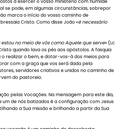
postos a exercer o vosso ministério com humilde
ual se pode, em algumas circunstâncias, sobrepor
ção marca o início do vosso caminho de
ressaia Cristo. Como disse João «
é necessário
 estou no meio de vós como Aquele que serve
» (Lc
risto quando lava os pés aos apóstolos. A fasquia
a o realizar o bem, e dotar-vos-á dos meios para
rar com a graça que vos será dada pela
tores, servidores criativos e unidos no caminho de
ervem do pastoreio.
ração pelas Vocações. Na mensagem para este dia,
a um de nós batizados é a configuração com Jesus
rtilhando a Sua missão e brilhando a partir da Sua