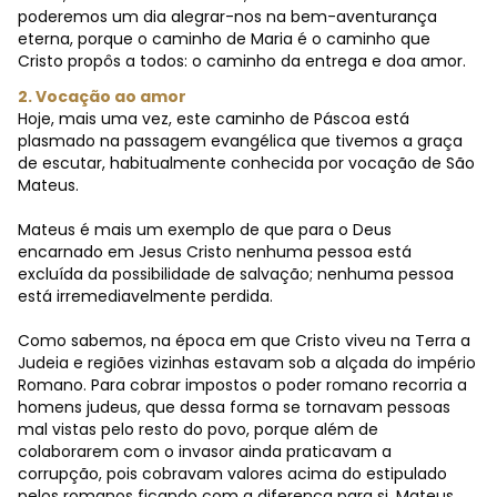
poderemos um dia alegrar-nos na bem-aventurança
eterna, porque o caminho de Maria é o caminho que
Cristo propôs a todos: o caminho da entrega e doa amor.
2. Vocação ao amor
Hoje, mais uma vez, este caminho de Páscoa está
plasmado na passagem evangélica que tivemos a graça
de escutar, habitualmente conhecida por vocação de São
Mateus.
Mateus é mais um exemplo de que para o Deus
encarnado em Jesus Cristo nenhuma pessoa está
excluída da possibilidade de salvação; nenhuma pessoa
está irremediavelmente perdida.
Como sabemos, na época em que Cristo viveu na Terra a
Judeia e regiões vizinhas estavam sob a alçada do império
Romano. Para cobrar impostos o poder romano recorria a
homens judeus, que dessa forma se tornavam pessoas
mal vistas pelo resto do povo, porque além de
colaborarem com o invasor ainda praticavam a
corrupção, pois cobravam valores acima do estipulado
pelos romanos ficando com a diferença para si. Mateus