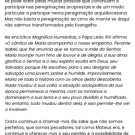
se pode aferir pelas muitas pessoas que continuam a
participar nas peregrinações arciprestais e de um modo
particular a participar nesta peregrinação arquidiocesana.
Mas não basta a peregrinação ao cimo do monte se daqui
não sairmos transformados pelo Evangelho.
Na encíclica
Magnifica Humanitas
, o Papa Leão XIV afirma:
«O cântico de Maria acompanha o nosso empenho. Perante
Isabel, que lhe anuncia que se tornou a mãe do Senhor,
Maria irrompe num hino de louvor e de alegria: a sua alma
glorifica o Senhor e o seu espírito exulta em Deus, seu
Salvador, porque Ele escolheu para o seu desígnio de
salvação uma jovem, pobre e humilde. Improvisamente,
Maria vê toda a história com os olhos desta descoberta.
Nada mudou à sua volta: a situação sociopolítica da sua
época permanece a mesma, com os romanos a
dominarem a sua terra e o seu povo dividido e humilhado.
No entanto, tudo mudou dentro dela, e isso permite-lhe ver
o invisível»
.
Cristo continua a chamar-nos. Ele sabe que não somos
perfeitos, que somos pecadores, tal como Mateus era, e
continua a oferecer-nos o seu perdão e a possibilidade de