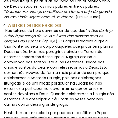
de Calcutá que pelas ruas da Índia foi um autêntico anjo
de Deus a socorrer os mais pobres entre os pobres.
“
Quando era criança acreditava em ter um anjo da guarda
ao meu lado. Agora creio tê-lo dentro
” (Erri De Luca).
A luz da liberdade e da paz
Nas leituras de hoje ouvimos ainda que das “
mãos do Anjo
subiu à presença de Deus o fumo dos aromas com as
orações dos santos
” (Ap 8,4). Os anjos integram a Igreja
triunfante, ou seja, o corpo daqueles que já contemplam a
Deus no céu. Mas nós, peregrinos ainda na Terra, não
estamos separados dessa Igreja. A Igreja ensina a
comunhão dos santos, isto é, nós estamos unidos aos
anjos e santos do céu, e com eles rezamos a Deus. Esta
comunhão vive-se de forma mais profunda sempre que
celebramos a Sagrada Liturgia, pois nas celebrações
litúrgicas, e de um modo particular na Eucaristia, nós
estamos a participar no louvor eterno que os anjos e
santos devotam a Deus. Quando celebramos a Liturgia nós
estamos já a antecipar o céu, mas às vezes nem nos
damos conta dessa grande graça.
Neste tempo assinalado por guerras e conflitos, o Papa
Leão XIV tem colocado no centro o apelo à paz entre os