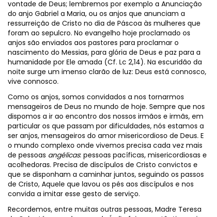
vontade de Deus; lembremos por exemplo a Anunciação
do anjo Gabriel a Maria, ou os anjos que anunciam a
ressurreição de Cristo no dia de Páscoa às mulheres que
foram ao sepulcro. No evangelho hoje proclamado os
anjos são enviados aos pastores para proclamar o
nascimento do Messias, para glória de Deus e paz para a
humanidade por Ele amada (Cf. Lc 2,14). Na escuridão da
noite surge um imenso clarão de luz: Deus está connosco,
vive connosco.
Como os anjos, somos convidados a nos tornarmos
mensageiros de Deus no mundo de hoje. Sempre que nos
dispomos a ir ao encontro dos nossos irmãos e irmãs, em
particular os que passam por dificuldades, nós estamos a
ser anjos, mensageiros do amor misericordioso de Deus. E
o mundo complexo onde vivemos precisa cada vez mais
de pessoas
angélicas
: pessoas pacíficas, misericordiosas e
acolhedoras. Precisa de discípulos de Cristo convictos e
que se disponham a caminhar juntos, seguindo os passos
de Cristo, Aquele que lavou os pés aos discípulos e nos
convida a imitar esse gesto de serviço.
Recordemos, entre muitas outras pessoas, Madre Teresa