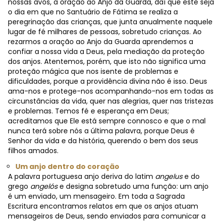
nossas avós, a oração ao Anjo da Guarda, daí que este seja
o dia em que no Santuário de Fátima se realiza a
peregrinação das crianças, que junta anualmente naquele
lugar de fé milhares de pessoas, sobretudo crianças. Ao
rezarmos a oração ao Anjo da Guarda aprendemos a
confiar a nossa vida a Deus, pela mediação da proteção
dos anjos. Atentemos, porém, que isto não significa uma
proteção mágica que nos isente de problemas e
dificuldades, porque a providência divina não é isso. Deus
ama-nos e protege-nos acompanhando-nos em todas as
circunstâncias da vida, quer nas alegrias, quer nas tristezas
e problemas. Temos fé e esperança em Deus;
acreditamos que Ele está sempre connosco e que o mal
nunca terá sobre nós a última palavra, porque Deus é
Senhor da vida e da história, querendo o bem dos seus
filhos amados.
Um anjo dentro do coração
A palavra portuguesa anjo deriva do latim
angelus
e do
grego
angelós
e designa sobretudo uma função: um anjo
é um enviado, um mensageiro. Em toda a Sagrada
Escritura encontramos relatos em que os anjos atuam
mensageiros de Deus, sendo enviados para comunicar a