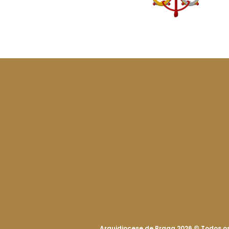
Arquidiocese de Braga 2026
©
Todos os